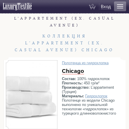
0
Вход
L’APPARTEMENT (EX. CASUAL
Для ванной
AVENUE)
Халаты
Полотенца
КОЛЛЕКЦИЯ
Коврики для ванной
L’APPARTEMENT (EX.
CASUAL AVENUE) CHICAGO
Тапочки
Рукавицы для душа
Полотенца из гидрохлопка
Косметички
Chicago
Состав:
100% гидрохлопок
Для спальни
Плотность:
450 гр/м²
Производство:
L’appartement
Постельное белье
(Турция)
Материалы:
Гидрохлопок
Покрывала
Полотенце из модели Chicago
выполнено по уникальной
Пледы
технологии «гидрохлопок» из
Декоративные подушки
турецкого длинноволокнистого
хлопка высочайшего качества.
Домашняя одежда
Это позволяет ему впитывать
большее количество влаги и