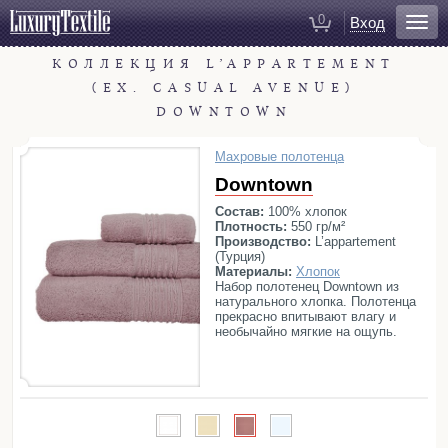
0
Вход
КОЛЛЕКЦИЯ L’APPARTEMENT
Для ванной
(EX. CASUAL AVENUE)
Халаты
DOWNTOWN
Полотенца
Коврики для ванной
Махровые полотенца
Тапочки
Downtown
Рукавицы для душа
Состав:
100% хлопок
Плотность:
550 гр/м²
Косметички
Производство:
L’appartement
(Турция)
Материалы:
Хлопок
Для спальни
Набор полотенец Downtown из
натурального хлопка. Полотенца
Постельное белье
прекрасно впитывают влагу и
необычайно мягкие на ощупь.
Покрывала
Серия представлена в нескольких
вариантах цвета.
Пледы
Декоративные подушки
Домашняя одежда