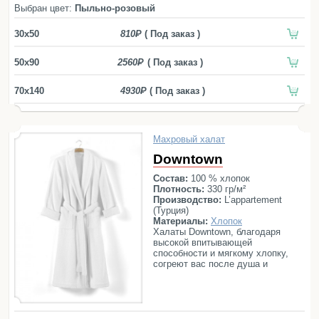
Простыни
Выбран цвет:
Пыльно-розовый
Наволочки
30x50
810
( Под заказ )
Балетки
Маски для сна
50x90
2560
( Под заказ )
Пододеяльники
70x140
4930
( Под заказ )
Подушки
Одеяла
Махровый халат
Наматрасники
Downtown
Для детей
Состав:
100 % хлопок
Плотность:
330 гр/м²
Детское постельное белье
Производство:
L’appartement
(Турция)
Детские полотенца
Материалы:
Хлопок
Халаты Downtown, благодаря
Детские халаты
высокой впитывающей
способности и мягкому хлопку,
Бортики в кроватку
согреют вас после душа и
подарят незабываемое ощущение
Пеленки
комфорта.
Детские пледы
Детские одеяла