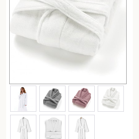
Простыни
Наволочки
Балетки
Маски для сна
Пододеяльники
Подушки
Одеяла
Наматрасники
Для детей
Детское постельное белье
Детские полотенца
Детские халаты
Бортики в кроватку
Пеленки
Детские пледы
Детские одеяла