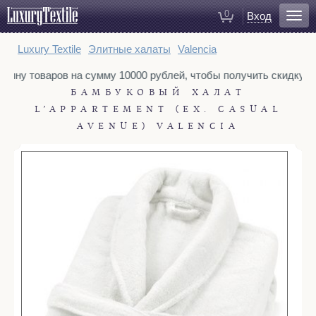
0
Вход
Для ванной
Luxury Textile
Элитные халаты
Valencia
Халаты
рзину товаров на сумму 10000 рублей, чтобы получить скидку 3%
Полотенца
БАМБУКОВЫЙ ХАЛАТ
Коврики для ванной
L’APPARTEMENT (EX. CASUAL
Тапочки
AVENUE) VALENCIA
Рукавицы для душа
Косметички
Для спальни
Постельное белье
Покрывала
Пледы
Декоративные подушки
Домашняя одежда