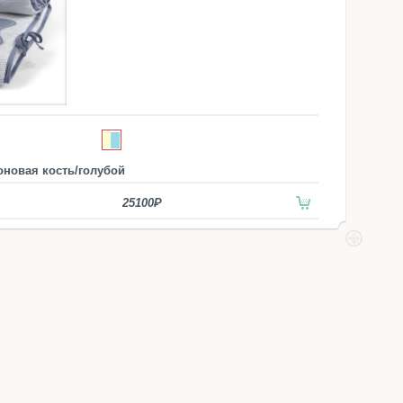
оновая кость/голубой
25100