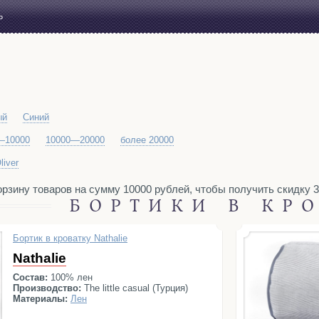
Ь
ый
Синий
—10000
10000—20000
более 20000
liver
рзину товаров на сумму 10000 рублей, чтобы получить скидку 3%
БОРТИКИ В КР
Бортик в кроватку Nathalie
Nathalie
Состав:
100% лен
Производство:
The little casual (Турция)
Материалы:
Лен