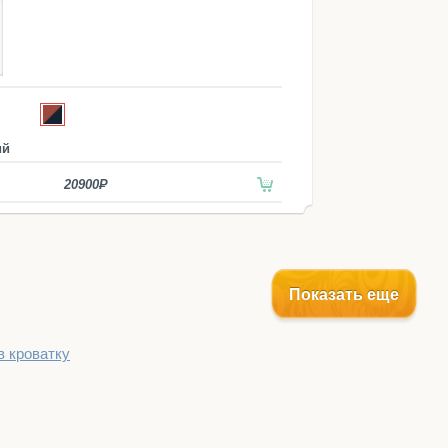
ий
20900
Показать еще
в кроватку