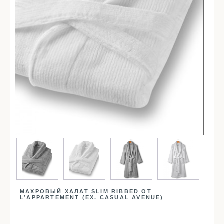
Простыни
Наволочки
Балетки
Маски для сна
Пододеяльники
Подушки
Одеяла
Наматрасники
Для детей
Детское постельное белье
Детские полотенца
Детские халаты
Бортики в кроватку
МАХРОВЫЙ ХАЛАТ SLIM RIBBED ОТ
Пеленки
L’APPARTEMENT (EX. CASUAL AVENUE)
Детские пледы
Детские одеяла