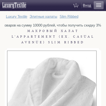
0
Вход
Для ванной
Luxury Textile
Элитные халаты
Slim Ribbed
Халаты
у товаров на сумму 10000 рублей, чтобы получить скидку 3%. То
Полотенца
МАХРОВЫЙ ХАЛАТ
Коврики для ванной
L’APPARTEMENT (EX. CASUAL
Тапочки
AVENUE) SLIM RIBBED
Рукавицы для душа
Косметички
Для спальни
Постельное белье
Покрывала
Пледы
Декоративные подушки
Домашняя одежда