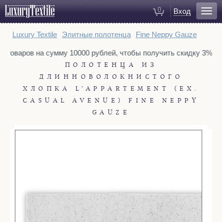
0
Вход
Для ванной
Luxury Textile
Элитные полотенца
Fine Neppy Gauze
Халаты
у товаров на сумму 10000 рублей, чтобы получить скидку 3%. Т
Полотенца
ПОЛОТЕНЦА ИЗ
Коврики для ванной
ДЛИННОВОЛОКНИСТОГО
Тапочки
ХЛОПКА L’APPARTEMENT (EX.
CASUAL AVENUE) FINE NEPPY
Рукавицы для душа
GAUZE
Косметички
Для спальни
Постельное белье
Покрывала
Пледы
Декоративные подушки
Домашняя одежда