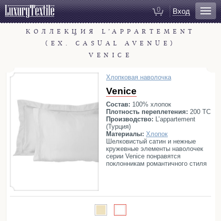
0
Вход
КОЛЛЕКЦИЯ L’APPARTEMENT
Для ванной
(EX. CASUAL AVENUE)
Халаты
VENICE
Полотенца
Коврики для ванной
Хлопковая наволочка
Тапочки
Venice
Рукавицы для душа
Состав:
100% хлопок
Плотность переплетения:
200 ТС
Косметички
Производство:
L’appartement
(Турция)
Материалы:
Хлопок
Для спальни
Шелковистый сатин и нежные
кружевные элементы наволочек
Постельное белье
серии Venice понравятся
поклонникам романтичного стиля
Покрывала
в интерьере. Изящество простоты
дизайна и высокое качество
Пледы
материалов – отличный выбор для
людей с безупречным вкусом.
Декоративные подушки
Домашняя одежда