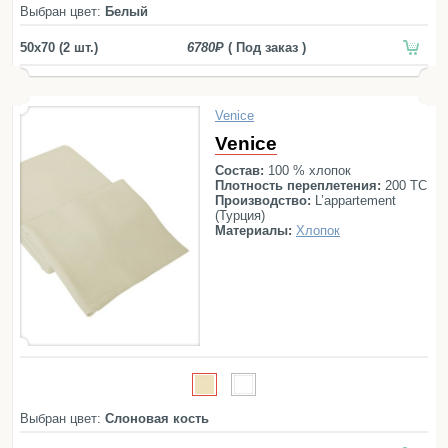
Простыни
Выбран цвет:
Белый
Наволочки
50x70 (2 шт.)
6780
( Под заказ )
Балетки
Маски для сна
Пододеяльники
Venice
Подушки
Venice
Одеяла
Состав:
100 % хлопок
Плотность переплетения:
200 ТС
Наматрасники
Производство:
L’appartement
(Турция)
Материалы:
Хлопок
Для детей
Детское постельное белье
Детские полотенца
Детские халаты
Бортики в кроватку
Пеленки
Детские пледы
Выбран цвет:
Слоновая кость
Детские одеяла