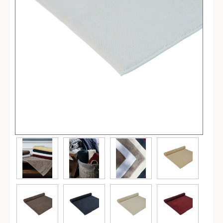
Простыни
Наволочки
Балетки
Маски для сна
Пододеяльники
Подушки
Одеяла
Наматрасники
Для детей
Детское постельное белье
Детские полотенца
Детские халаты
Бортики в кроватку
Пеленки
Детские пледы
Детские одеяла