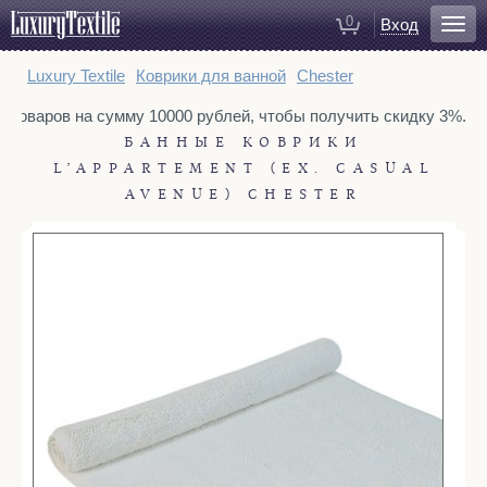
0
Вход
Для ванной
Luxury Textile
Коврики для ванной
Chester
Халаты
у товаров на сумму 10000 рублей, чтобы получить скидку 3%. То
Полотенца
БАННЫЕ КОВРИКИ
Коврики для ванной
L’APPARTEMENT (EX. CASUAL
Тапочки
AVENUE) CHESTER
Рукавицы для душа
Косметички
Для спальни
Постельное белье
Покрывала
Пледы
Декоративные подушки
Домашняя одежда