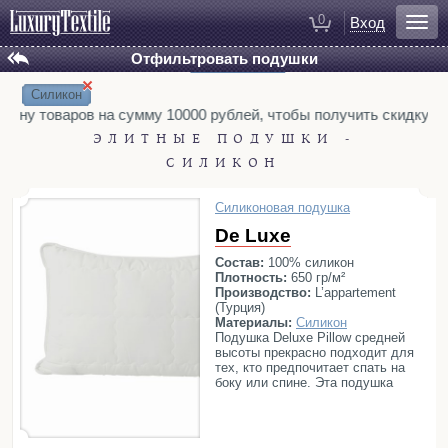
0
Вход
Отфильтровать подушки
Установлены фильтры:
Сбросить все
БРЕНД
Для ванной
×
Hamam
Hamam Suite
Eke Home
Халаты
Силикон
L’appartement (ex. Casual Avenue)
рзину товаров на сумму 10000 рублей, чтобы получить скидку 3%
Полотенца
ПОЛ
ЭЛИТНЫЕ ПОДУШКИ -
Коврики для ванной
СИЛИКОН
МАТЕРИАЛЫ
Тапочки
Гусиное перо
Гусиный пух
Силикон
Рукавицы для душа
Силиконовая подушка
Шерсть
Косметички
De Luxe
РАЗМЕРЫ
40x40
50x70
65x65
70х70
Состав:
100% силикон
Плотность:
650 гр/м²
Для спальни
ПЛОТНОСТЬ (ГР/М³)
Производство:
L’appartement
650
750
1000
(Турция)
Постельное белье
Материалы:
Силикон
ОТТЕНКИ:
Покрывала
Подушка Deluxe Pillow средней
Белый
Желтый
Серый
высоты прекрасно подходит для
Пледы
тех, кто предпочитает спать на
ЦЕНЫ, РУБ.
боку или спине. Эта подушка
Декоративные подушки
до 1500
1500—2000
2000—3000
полюбится тем, кто ценит
комфорт, а также она идеальна
Домашняя одежда
более 3000
для ежедневного использования,
ведь имеет съёмный легко-