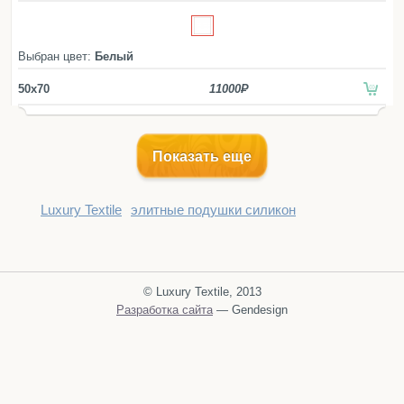
Простыни
СЕРИЯ:
стираемый чехол на молнии.
Comforters
Comforters Suite
De Luxe
Наволочки
Lambswool
Therapy
Балетки
Выбран цвет:
Белый
Маски для сна
50x70
11000
Пододеяльники
Подушки
Одеяла
Показать еще
Наматрасники
Luxury Textile
элитные подушки силикон
Для детей
Детское постельное белье
Детские полотенца
© Luxury Textile, 2013
Детские халаты
Разработка сайта
— Gendesign
Бортики в кроватку
Пеленки
Детские пледы
Детские одеяла