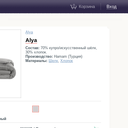
0
Корзина
Вход
И
Alya
Alya
Состав:
70% купро/искусственный шёлк,
30% хлопок.
Производство:
Hamam (Турция)
Материалы:
Шелк
,
Хлопок
рый