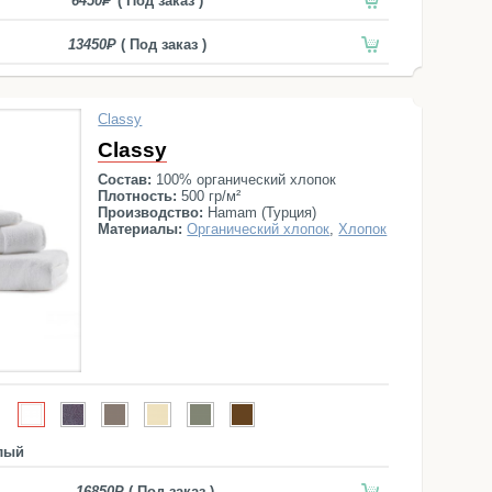
6450
( Под заказ )
13450
( Под заказ )
Classy
Classy
Состав:
100% органический хлопок
Плотность:
500 гр/м²
Производство:
Hamam (Турция)
Материалы:
Органический хлопок
,
Хлопок
лый
16850
( Под заказ )