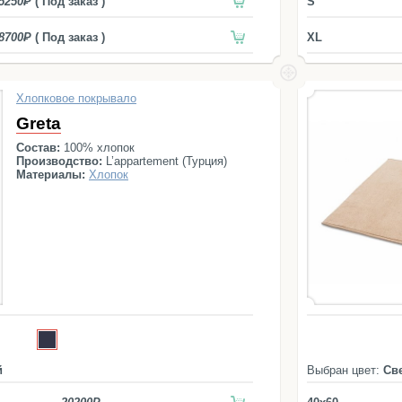
5250
( Под заказ )
S
8700
( Под заказ )
XL
Хлопковое покрывало
Greta
Состав:
100% хлопок
Производство:
L’appartement (Турция)
Материалы:
Хлопок
й
Выбран цвет:
Св