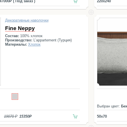
47000
( Под заказ )
220x240
Декоративные наволочки
Fine Neppy
Состав:
100% хлопок
Производство:
L’appartement (Турция)
Материалы:
Хлопок
Выбран цвет:
Бе
19070
15350
50x70