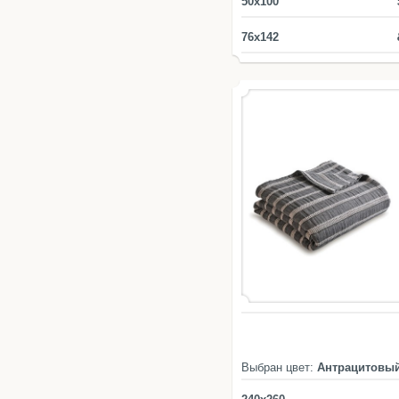
50x100
76x142
Выбран цвет:
Антрацитовы