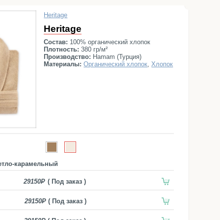
Heritage
Heritage
Состав:
100% органический хлопок
Плотность:
380 гр/м²
Производство:
Hamam (Турция)
Материалы:
Органический хлопок
,
Хлопок
етло-карамельный
29150
( Под заказ )
29150
( Под заказ )