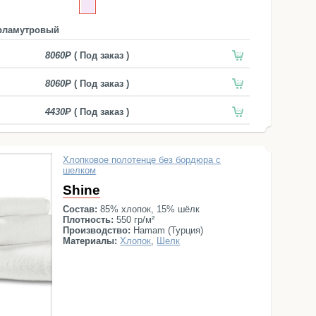
рламутровый
8060
( Под заказ )
8060
( Под заказ )
4430
( Под заказ )
Хлопковое полотенце без бордюра с
шелком
Shine
Состав:
85% хлопок, 15% шёлк
Плотность:
550 гр/м²
Производство:
Hamam (Турция)
Материалы:
Хлопок
,
Шелк