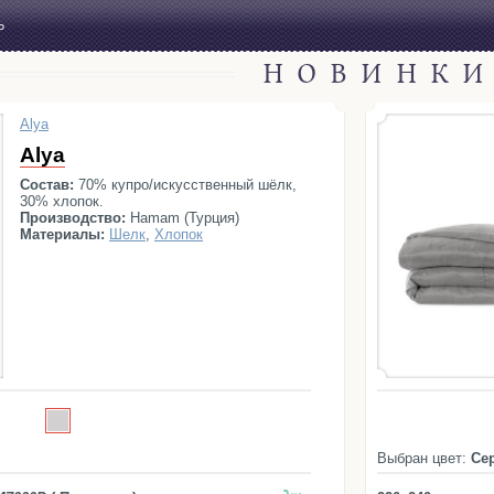
Ь
НОВИНК
Alya
Alya
Состав:
70% купро/искусственный шёлк,
30% хлопок.
Производство:
Hamam (Турция)
Материалы:
Шелк
,
Хлопок
Выбран цвет:
Се