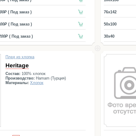
00
( Под заказ )
76x142
00
( Под заказ )
50x100
200
( Под заказ )
30x40
Плед из хлопка
Heritage
Состав:
100% хлопок
Производство:
Hamam (Турция)
Материалы:
Хлопок