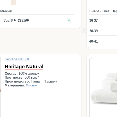
мельный
Выбран цвет:
Пе
25870
22850
36-37
38-39
40-41
Heritage Natural
Heritage Natural
Состав:
100% хлопок
Плотность:
600 гр/м²
Производство:
Hamam (Турция)
Материалы:
Хлопок