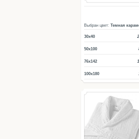
Выбран цвет:
Темная карам
30x40
50x100
76x142
100x180