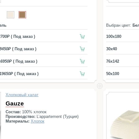
ель
Выбран цвет:
Бе
2700
( Под заказ )
100x180
8450
( Под заказ )
30x40
16950
( Под заказ )
76x142
19650
( Под заказ )
50x100
Хлопковый халат
Gauze
Состав:
100% хлопок
Производство:
L’appartement (Турция)
Материалы:
Хлопок