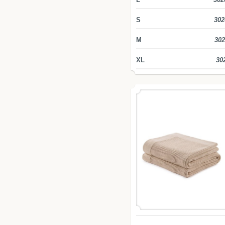
S
302
M
302
XL
30