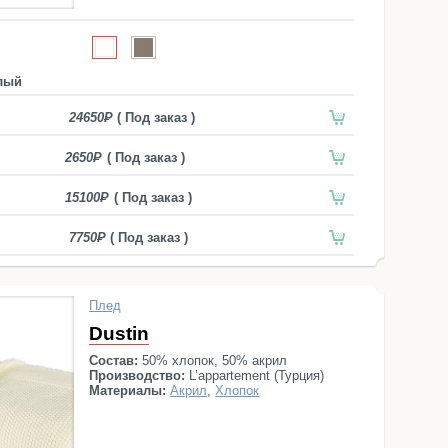
лый
24650
( Под заказ )
2650
( Под заказ )
15100
( Под заказ )
7750
( Под заказ )
Плед
Dustin
Состав:
50% хлопок, 50% акрил
Производство:
L’appartement (Турция)
Материалы:
Акрил
,
Хлопок