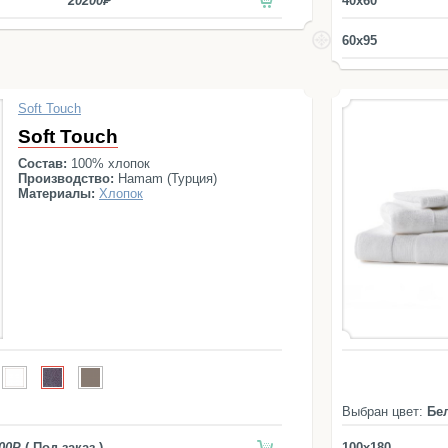
20200
40x60
60x95
Soft Touch
Soft Touch
Состав:
100% хлопок
Производство:
Hamam (Турция)
Материалы:
Хлопок
Выбран цвет:
Бе
00
( Под заказ )
100x180