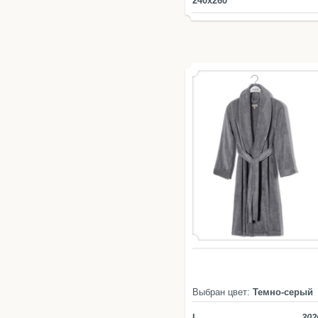
240x260
Выбран цвет:
Темно-серый
L
302