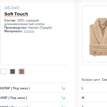
Soft Touch
Soft Touch
Состав:
100% турецкий
длинноволокнистый хлопок.
Производство:
Hamam (Турция)
Материалы:
Хлопок
Выбран цвет:
Св
14250
( Под заказ )
L
2100
( Под заказ )
M