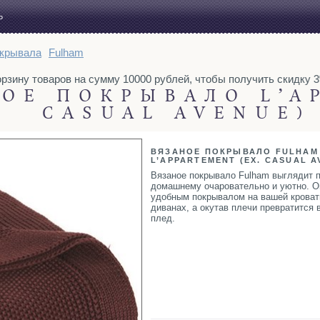
Ь
крывала
Fulham
зину товаров на сумму 10000 рублей, чтобы получить скидку 3%
ОЕ ПОКРЫВАЛО L’A
CASUAL AVENUE)
ВЯЗАНОЕ ПОКРЫВАЛО FULHAM
L’APPARTEMENT (EX. CASUAL A
Вязаное покрывало Fulham выглядит п
домашнему очаровательно и уютно. О
удобным покрывалом на вашей кроват
диванах, а окутав плечи превратится 
плед.