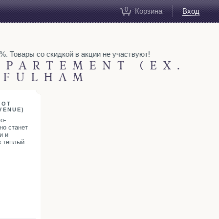
0
Корзина
Вход
. Товары со скидкой в акции не участвуют!
PPARTEMENT (EX.
 FULHAM
 ОТ
VENUE)
о-
но станет
и и
в теплый