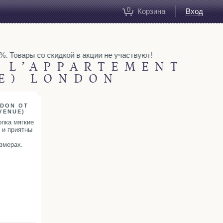
0
Корзина
Вход
. Товары со скидкой в акции не участвуют!
 L’APPARTEMENT
UE) LONDON
DON ОТ
VENUE)
опка мягкие
 и приятны
змерах.