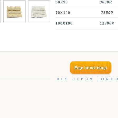
50X90
3600
70X140
7350
100X180
11900
Еще полотенца
ВСЯ СЕРИЯ LOND