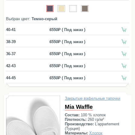
Простыни
420
Наволочки
ОТТЕНКИ:
Балетки
Выбран цвет:
Темно-серый
Белый
Бирюзовый
Голубой
Желтый
Маски для сна
Зеленый
Коричневый
Розовый
40-41
6550
( Под заказ )
Пододеяльники
Серый
Синий
Фиолетовый
38-39
6550
( Под заказ )
Подушки
ЦЕНЫ, РУБ.
до 2000
2000— 3000
3000— 5000
Одеяла
36-37
6550
( Под заказ )
более 5000
Наматрасники
42-43
6550
( Под заказ )
СЕРИЯ:
Aire
Ash
Bradford
Calamus
Chevron
Для детей
44-45
6550
( Под заказ )
Chicago
Diamond
Fula
Galata Organic
Детское постельное белье
Glam Suite
Marble Waffle
Marine
Детские полотенца
Meyzer
Mia
Olympia
Pera
Qashmare
Закрытые вафельные тапочки
Детские халаты
Santana
Stripe Suite
Tosya
Trace
Mia Waffle
Бортики в кроватку
Состав:
100 % хлопок
Пеленки
Плотность:
260 гр/м²
Производство:
L’appartement
Детские пледы
(Турция)
Материалы:
Хлопок
Детские одеяла