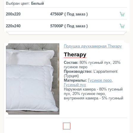
Простыни
благодаря легкости одеяла
Выбран цвет:
Белый
Therapy Quilt и будете
Наволочки
просыпаться по-настоящему
200x220
47560
( Под заказ )
отдохнувшими. Следуйте
Балетки
инструкциям по очистке изделия,
и оно прослужит вам долгие годы
Маски для сна
220x240
57000
( Под заказ )
без изменений в своём внешнем
виде и потери основных качеств.
Пододеяльники
Подушки
Подушка двухкамерная Therapy
Одеяла
Therapy
Наматрасники
Состав:
80% гусиный пух, 20%
гусиное перо
Производство:
L’appartement
Для детей
(Турция)
Материалы:
Гусиное перо
,
Детское постельное белье
Гусиный пух
Наружная камера - 80% гусиный
Детские полотенца
пух, 20% гусиное перо,
Детские халаты
внутренняя камера - 5% гусиный
пух, 95% гусиное перо, чехол -
Бортики в кроватку
100% хлопок
Пеленки
Детские пледы
Детские одеяла