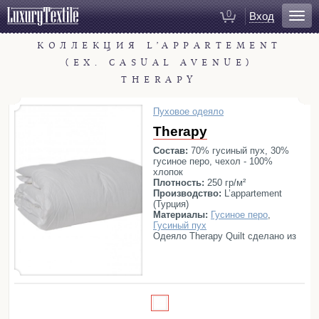
0
Вход
КОЛЛЕКЦИЯ L’APPARTEMENT
Для ванной
(EX. CASUAL AVENUE)
Халаты
THERAPY
Полотенца
Коврики для ванной
Пуховое одеяло
Тапочки
Therapy
Рукавицы для душа
Состав:
70% гусиный пух, 30%
гусиное перо, чехол - 100%
Косметички
хлопок
Плотность:
250 гр/м²
Производство:
L’appartement
Для спальни
(Турция)
Материалы:
Гусиное перо
,
Постельное белье
Гусиный пух
Одеяло Therapy Quilt сделано из
Покрывала
гусиных перьев и весит гораздо
меньше, нежели обычные одеяла.
Пледы
Также оно обладает прекрасной
теплоизоляцией, что помогает
Декоративные подушки
сохранять одинаковую
Домашняя одежда
температуру тела в течение всего
сна. Вы будете прекрасно спать