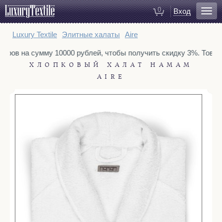
0
Вход
Для ванной
Luxury Textile
Элитные халаты
Aire
Халаты
варов на сумму 10000 рублей, чтобы получить скидку 3%. Товары
Полотенца
ХЛОПКОВЫЙ ХАЛАТ HAMAM
Коврики для ванной
AIRE
Тапочки
Рукавицы для душа
Косметички
Для спальни
Постельное белье
Покрывала
Пледы
Декоративные подушки
Домашняя одежда