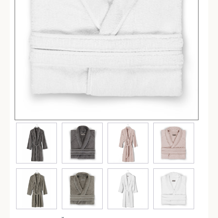
Простыни
Наволочки
Балетки
Маски для сна
Пододеяльники
Подушки
Одеяла
Наматрасники
Для детей
Детское постельное белье
Детские полотенца
Детские халаты
Бортики в кроватку
Пеленки
Детские пледы
Детские одеяла