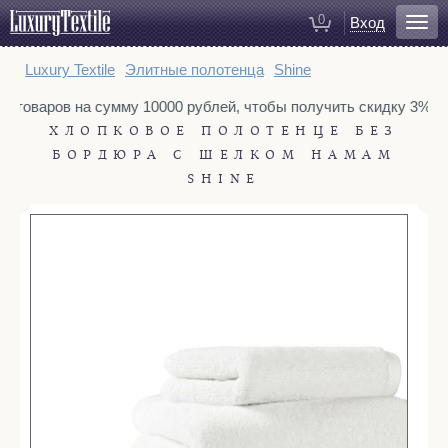
0
Вход
Для ванной
Luxury Textile
Элитные полотенца
Shine
Халаты
ну товаров на сумму 10000 рублей, чтобы получить скидку 3%. Т
Полотенца
ХЛОПКОВОЕ ПОЛОТЕНЦЕ БЕЗ
Коврики для ванной
БОРДЮРА С ШЕЛКОМ HAMAM
Тапочки
SHINE
Рукавицы для душа
Косметички
Для спальни
Постельное белье
Покрывала
Пледы
Декоративные подушки
Домашняя одежда