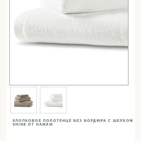
Простыни
Наволочки
Балетки
Маски для сна
Пододеяльники
Подушки
Одеяла
Наматрасники
Для детей
Детское постельное белье
Детские полотенца
Детские халаты
Бортики в кроватку
ХЛОПКОВОЕ ПОЛОТЕНЦЕ БЕЗ БОРДЮРА С ШЕЛКОМ
Пеленки
SHINE ОТ HAMAM
Детские пледы
Детские одеяла