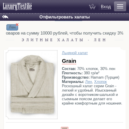
0
Вход
Отфильтровать халаты
Установлены фильтры:
Сбросить все
БРЕНД
Для ванной
×
Hamam
Hamam Suite
Халаты
Лен
L’appartement (ex. Casual Avenue)
у товаров на сумму 10000 рублей, чтобы получить скидку 3%. Т
Полотенца
ТИП
ЭЛИТНЫЕ ХАЛАТЫ - ЛЕН
Коврики для ванной
Антибактериальные
Вафельные
Тапочки
Легкие
Махровые
Отельные
Льняной халат
Рукавицы для душа
Grain
Распродажа
с капюшоном
Косметички
ПОЛ
Состав:
70% хлопок, 30% лен
Плотность:
380 гр/м²
Мужской
Женский
Производство:
Hamam (Турция)
МАТЕРИАЛЫ
Материалы:
Лен
,
Хлопок
Для спальни
Роскошный халат серии Grain -
Аэрохлопок
Бамбук
Вискоза
Постельное белье
легкий и удобный. Изысканный
Гидрохлопок
Лен
Модал
дизайн с воротником-шалькой и
Покрывала
съемным поясом делает его
Органический хлопок
Полиэстер
крайне комфортным для ношения.
Пледы
Экологичные материалы,
Тенсель
Хлопок
Шелк
сочетающие лен с хлопком,
Декоративные подушки
отлично впитывают влагу. Ткань
РАЗМЕРЫ
обработана антибактериальной
Домашняя одежда
XS
S
S/M
M
L
L/XL
XL
XXL
3XL
защитой, что делает ее