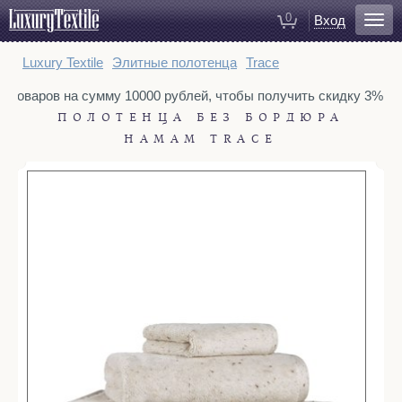
0
Вход
Для ванной
Luxury Textile
Элитные полотенца
Trace
Халаты
у товаров на сумму 10000 рублей, чтобы получить скидку 3%. То
Полотенца
ПОЛОТЕНЦА БЕЗ БОРДЮРА
Коврики для ванной
HAMAM TRACE
Тапочки
Рукавицы для душа
Косметички
Для спальни
Постельное белье
Покрывала
Пледы
Декоративные подушки
Домашняя одежда