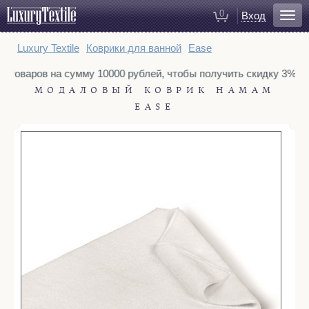
0
Вход
Для ванной
Luxury Textile
Коврики для ванной
Ease
Халаты
у товаров на сумму 10000 рублей, чтобы получить скидку 3%. Т
Полотенца
МОДАЛОВЫЙ КОВРИК HAMAM
Коврики для ванной
EASE
Тапочки
Рукавицы для душа
Косметички
Для спальни
Постельное белье
Покрывала
Пледы
Декоративные подушки
Домашняя одежда