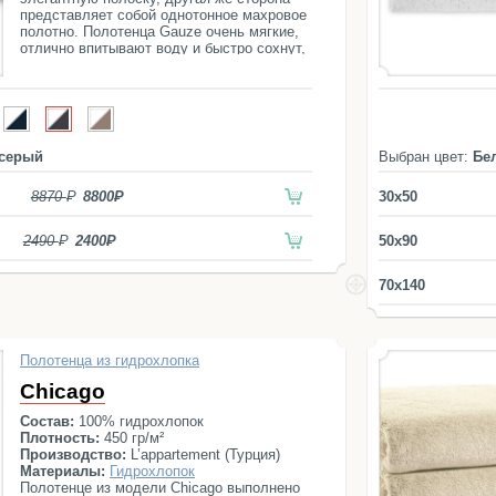
представляет собой однотонное махровое
полотно. Полотенца Gauze очень мягкие,
отлично впитывают воду и быстро сохнут,
что делает их особенно удобными в
эксплуатации. Изделия произведены из
100% натурального Эгейского хлопка и
очень приятны в использовании.
 серый
Выбран цвет:
Бе
8870
8800
30x50
2490
2400
50x90
70x140
Полотенца из гидрохлопка
Chicago
Состав:
100% гидрохлопок
Плотность:
450 гр/м²
Производство:
L’appartement (Турция)
Материалы:
Гидрохлопок
Полотенце из модели Chicago выполнено