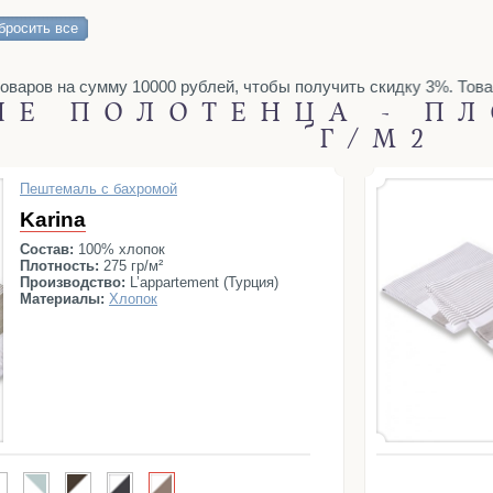
e Side
Otto
Patara
Payas
Pearl
Penna
Pera
Poem
бросить все
 suite
Stripe Suite
Sultan
Terry
Texture
Tierra
Tina
Top
ров на сумму 10000 рублей, чтобы получить скидку 3%. Товары 
ЫЕ ПОЛОТЕНЦА - ПЛ
Г/М2
Пештемаль с бахромой
Karina
Состав:
100% хлопок
Плотность:
275 гр/м²
Производство:
L’appartement (Турция)
Материалы:
Хлопок