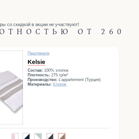
Punto
Qashmare
Robin
Rumelia
Shade
Shine
kapi
Trace
Valencia
Vintage suite
со скидкой в акции не участвуют!
ОТНОСТЬЮ ОТ 260
Пештемали
Kelsie
Состав:
100% хлопок
Плотность:
275 гр/м²
Производство:
L’appartement (Турция)
Материалы:
Хлопок