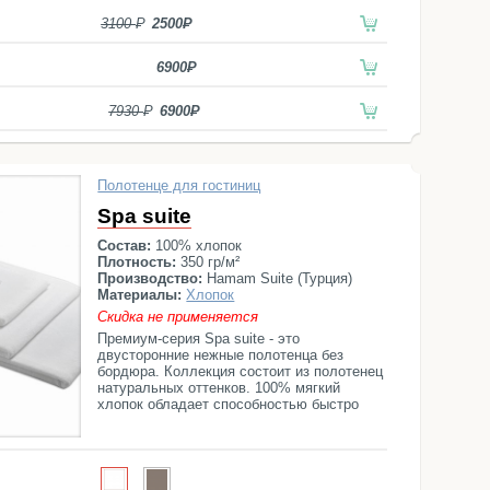
3100
2500
6900
7930
6900
Полотенце для гостиниц
Spa suite
Состав:
100% хлопок
Плотность:
350 гр/м²
Производство:
Hamam Suite (Турция)
Материалы:
Хлопок
Скидка не применяется
Премиум-серия Spa suite - это
двусторонние нежные полотенца без
бордюра. Коллекция состоит из полотенец
натуральных оттенков. 100% мягкий
хлопок обладает способностью быстро
поглощать влагу и также быстро
высыхать.