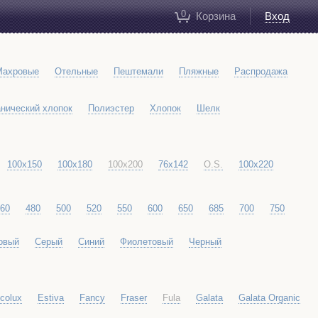
0
Корзина
Вход
Махровые
Отельные
Пештемали
Пляжные
Распродажа
нический хлопок
Полиэстер
Хлопок
Шелк
100х150
100x180
100x200
76x142
O.S.
100x220
60
480
500
520
550
600
650
685
700
750
овый
Серый
Синий
Фиолетовый
Черный
colux
Estiva
Fancy
Fraser
Fula
Galata
Galata Organic
ndon
Luxury
Marine
Marseille
Meyzer
Mineral
Nem