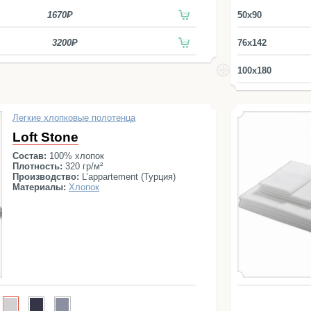
1670
50x90
3200
76x142
100x180
Легкие хлопковые полотенца
Loft Stone
Состав:
100% хлопок
Плотность:
320 гр/м²
Производство:
L’appartement (Турция)
Материалы:
Хлопок