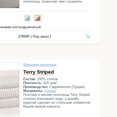
полотенца, позволяет ему сохранять
устойчивый цвет и идеальный вид.
оновая кость/дымчатый
17950
( Под заказ )
Махровое полотенце
Terry Striped
Состав:
100% хлопок
Плотность:
420 гр/м²
Производство:
L’appartement (Турция)
Материалы:
Хлопок
Плотные и мягкие полотенца Terry Striped
отлично впитывают воду, а дизайн
изделий сделает их стильным элементом
Вашей ванной комнаты.