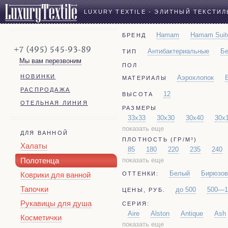
LUXURY TEXTILE - ЭЛИТНЫЙ ТЕКСТИЛ
Hamam
Hamam Suit
БРЕНД
+7 (495) 545-93-89
Антибактериальные
Бе
ТИП
Мы вам перезвоним
ПОЛ
НОВИНКИ
Аэрохлопок
МАТЕРИАЛЫ
РАСПРОДАЖА
12
ВЫСОТА
ОТЕЛЬНАЯ ЛИНИЯ
РАЗМЕРЫ
33x33
30x30
30x40
30x
показать еще
100x170
70x125
ДЛЯ ВАННОЙ
ПЛОТНОСТЬ (ГР/М³)
Халаты
85
180
220
235
240
Полотенца
показать еще
1300
385
730
Белый
Бирюзо
ОТТЕНКИ:
Коврики для ванной
Тапочки
до 500
500—1
ЦЕНЫ, РУБ.
Рукавицы для душа
СЕРИЯ:
Aire
Alston
Antique
Ash
Косметички
показать еще
Gauze
Glam
Glam Suite