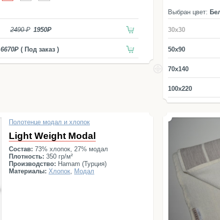
Выбран цвет:
Бе
2490
1950
30x30
6670
( Под заказ )
50x90
70x140
100x220
Полотенце модал и хлопок
Light Weight Modal
Состав:
73% хлопок, 27% модал
Плотность:
350 гр/м²
Производство:
Hamam (Турция)
Материалы:
Хлопок
,
Модал