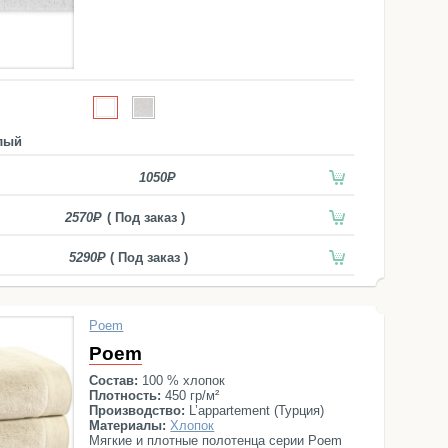
лый
1050
2570
( Под заказ )
5290
( Под заказ )
Poem
Poem
Состав:
100 % хлопок
Плотность:
450 гр/м²
Производство:
L’appartement (Турция)
Материалы:
Хлопок
Мягкие и плотные полотенца серии Poem