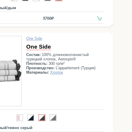
лый/дым
5700
One Side
One Side
Состав:
100% длинноволокнистый
турецкий хлопок, Aerospin®
Плотность:
300 гр/м²
Производство:
L’appartement (Турция)
Материалы:
Хлопок
лый/темно серый