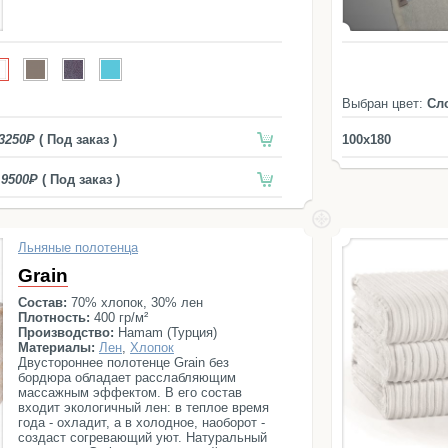
Выбран цвет:
Сл
3250
( Под заказ )
100x180
9500
( Под заказ )
Льняные полотенца
Grain
Состав:
70% хлопок, 30% лен
Плотность:
400 гр/м²
Производство:
Hamam (Турция)
Материалы:
Лен
,
Хлопок
Двустороннее полотенце Grain без
бордюра обладает расслабляющим
массажным эффектом. В его состав
входит экологичный лен: в теплое время
года - охладит, а в холодное, наоборот -
создаст согревающий уют. Натуральный