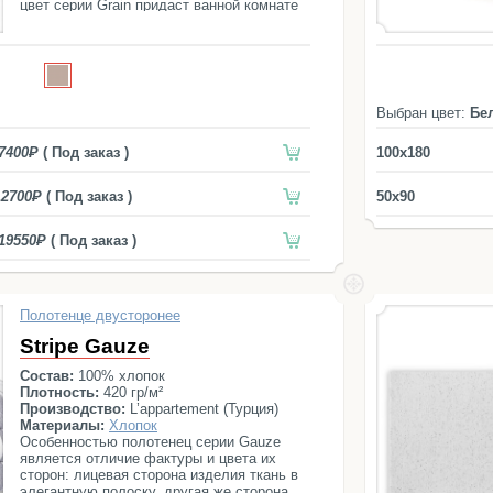
цвет серии Grain придаст ванной комнате
классический элегантный стиль.
Выбран цвет:
Бе
7400
( Под заказ )
100x180
12700
( Под заказ )
50x90
19550
( Под заказ )
Полотенце двусторонее
Stripe Gauze
Состав:
100% хлопок
Плотность:
420 гр/м²
Производство:
L’appartement (Турция)
Материалы:
Хлопок
Особенностью полотенец серии Gauze
является отличие фактуры и цвета их
сторон: лицевая сторона изделия ткань в
элегантную полоску, другая же сторона