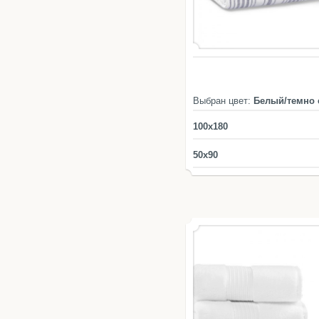
Выбран цвет:
Белый/темно
100x180
50x90