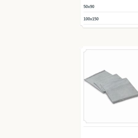
50x90
100х150