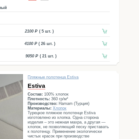
лый
2100
( 5 шт. )
4100
( 26 шт. )
9050
( 21 шт. )
Пляжные полотенца Estiva
Estiva
Состав:
100% хлопок
Плотность:
360 гр/м²
Производство:
Hamam (Турция)
Материалы:
Хлопок
Турецкое пляжное полотенце Estiva
изготовлено из хлопка. Одна сторона
изделия – это нежная махра, а другая —
хлопок, не позволяющий песку приставать
к полотенцу. Применение экологически
чистых красок при производстве