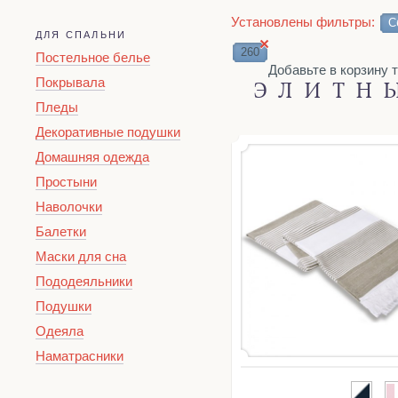
Установлены фильтры:
Nova
Olympia
Ombre
On
С
ДЛЯ СПАЛЬНИ
×
Slim Ribbed
Soft Touch
Spa
260
Постельное белье
Добавьте в корзину това
Покрывала
ЭЛИТН
Пледы
Декоративные подушки
Домашняя одежда
Простыни
Наволочки
Балетки
Маски для сна
Пододеяльники
Подушки
Одеяла
Наматрасники