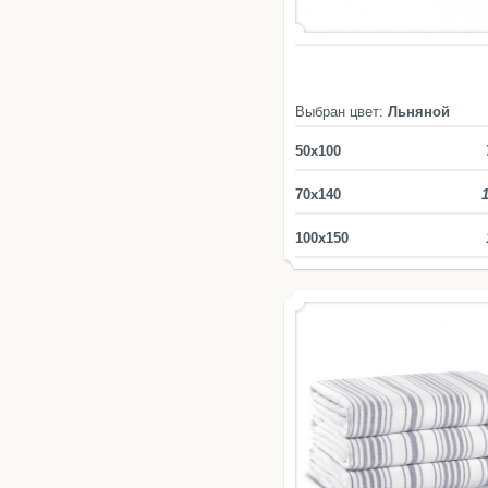
Выбран цвет:
Льняной
50x100
70x140
100х150