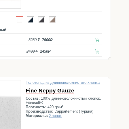
лый
8280
7900
2490
2450
Полотенца из длинноволокнистого хлопка
Fine Neppy Gauze
Состав:
100% длинноволокнистый хлопок,
Fibrosoft®
Плотность:
420 гр/м²
Производство:
L’appartement (Турция)
Материалы:
Хлопок