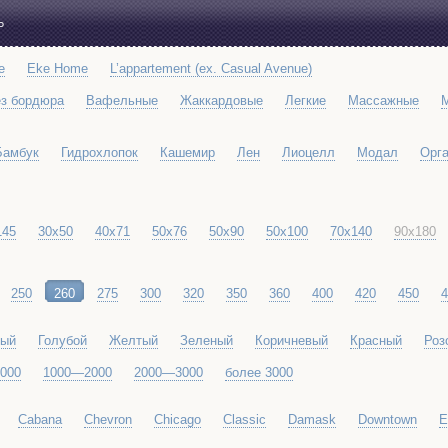
Ь
e
Eke Home
L’appartement (ex. Casual Avenue)
з бордюра
Вафельные
Жаккардовые
Легкие
Массажные
Бамбук
Гидрохлопок
Кашемир
Лен
Лиоцелл
Модал
Орга
145
30x50
40x71
50x76
50x90
50x100
70x140
90x180
250
260
275
300
320
350
360
400
420
450
4
вый
Голубой
Желтый
Зеленый
Коричневый
Красный
Роз
000
1000—2000
2000—3000
более 3000
Cabana
Chevron
Chicago
Classic
Damask
Downtown
E
Grade
Grain
Hampton
Heritage
Light Weight
Loft Stone
Lo