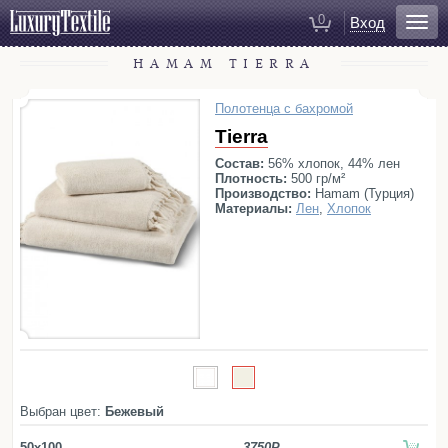
0
Вход
HAMAM TIERRA
Для ванной
Халаты
Полотенца с бахромой
Полотенца
Tierra
Коврики для ванной
Состав:
56% хлопок, 44% лен
Тапочки
Плотность:
500 гр/м²
Производство:
Hamam (Турция)
Рукавицы для душа
Материалы:
Лен
,
Хлопок
Косметички
Для спальни
Постельное белье
Покрывала
Пледы
Декоративные подушки
Выбран цвет:
Бежевый
Домашняя одежда
50x100
3750