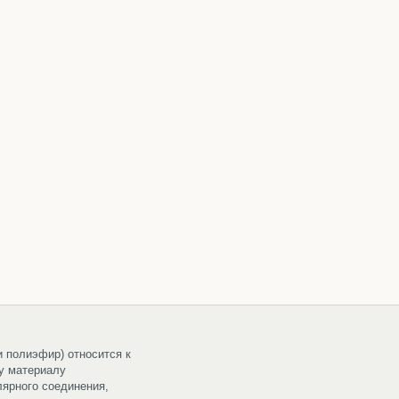
и полиэфир) относится к
у материалу
ярного соединения,