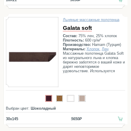
Простыни
Наволочки
Балетки
Льняные массажные полотенца
Маски для сна
Galata soft
Пододеяльники
Состав:
75% лен, 25% хлопок
Плотность:
600 гр/м²
Подушки
Производство:
Hamam (Турция)
Материалы:
Хлопок
,
Лен
Одеяла
Массажные полотенца Galata Soft
Наматрасники
из натурального льна и хлопка
бережно заботятся о вашей коже и
дарят неповторимое
удовольствие. Используется
Для детей
антибактериальная защита
микробан.
Детское постельное белье
Детские полотенца
Детские халаты
Бортики в кроватку
Выбран цвет:
Шоколадный
Пеленки
30x145
5650
Детские пледы
Детские одеяла