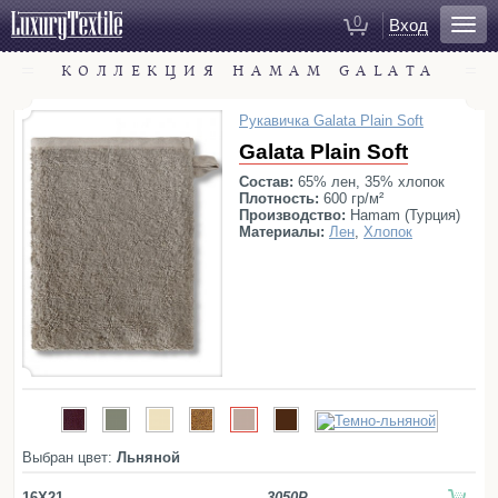
0
Вход
КОЛЛЕКЦИЯ HAMAM GALATA
Для ванной
Халаты
Рукавичка Galata Plain Soft
Полотенца
Galata Plain Soft
Коврики для ванной
Состав:
65% лен, 35% хлопок
Тапочки
Плотность:
600 гр/м²
Производство:
Hamam (Турция)
Рукавицы для душа
Материалы:
Лен
,
Хлопок
Косметички
Для спальни
Постельное белье
Покрывала
Пледы
Декоративные подушки
Выбран цвет:
Льняной
Домашняя одежда
16X21
3050