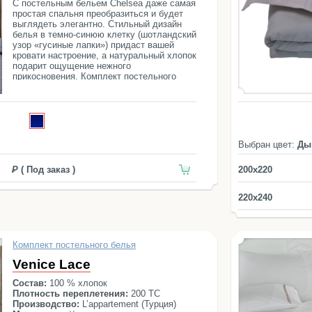
С постельным бельем Chelsea даже самая
простая спальня преобразиться и будет
выглядеть элегантно. Стильный дизайн
белья в темно-синюю клетку (шотландский
узор «гусиные лапки») придаст вашей
кровати настроение, а натуральный хлопок
подарит ощущение нежного
прикосновения. Комплект постельного
белья Chelsea состоит из простыни,
пододеяльника и четырех наволочек.
Выбран цвет:
Ды
( Под заказ )
200x220
220x240
Комплект постельного белья
Venice Lace
Состав:
100 % хлопок
Плотность переплетения:
200 ТС
Производство:
L’appartement (Турция)