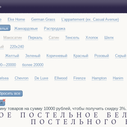
Ь
e
Eke Home
German Grass
L’appartement (ex. Casual Avenue)
белья
Жаккардовые
Распродажа
Макосатин
Перкаль
Сатин
Тенсель
Хлопок
Шелк
ый
220x240
Желтый
Зеленый
Коричневый
Красный
Розовый
Серый
00—20000
более 20000
elsea
Chevron
De Luxe
Ellwood
Firenze
Hampton
Hanim
Richmond
Siena
Soho
Toscana
Venice
бросить все
×
ья
 товаров на сумму 10000 рублей, чтобы получить скидку 3%. Тов
ОЕ ПОСТЕЛЬНОЕ БЕ
ПОСТЕЛЬНОГО 