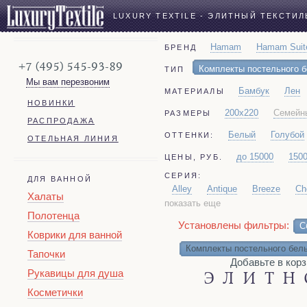
LUXURY TEXTILE - ЭЛИТНЫЙ ТЕКСТИЛ
Hamam
Hamam Suit
БРЕНД
+7 (495) 545-93-89
Комплекты постельного 
ТИП
Мы вам перезвоним
Бамбук
Лен
МАТЕРИАЛЫ
НОВИНКИ
200x220
Семейн
РАЗМЕРЫ
РАСПРОДАЖА
Белый
Голубой
ОТТЕНКИ:
ОТЕЛЬНАЯ ЛИНИЯ
до 15000
150
ЦЕНЫ, РУБ.
СЕРИЯ:
ДЛЯ ВАННОЙ
Alley
Antique
Breeze
Ch
Халаты
показать еще
Payas
Penna
Portofino
Полотенца
Установлены фильтры:
С
Коврики для ванной
Комплекты постельного бел
Тапочки
Добавьте в корзину
Рукавицы для душа
ЭЛИТН
Косметички