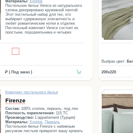
Материалы:
Хлопок
Постельное белье Venice из натурального
сатина декорировано кружевной лентой.
Этот постельный набор для тех, кто
выбирает сдержанную элегантность и
любит романтические нотки в отделке.
Постельный комплект Venice состоит из
простыни, пододеяльника и четырех
наволочек.
Выбран цвет:
Бе
( Под заказ )
200x220
Комплект постельного белья
Firenze
Состав:
100% хлопок, перкаль, под лен
Плотность переплетения:
115 ТС
Производство:
L’appartement (Турция)
Материалы:
Хлопок
,
Перкаль
Постельное белье Firenze с набивным
рисунком листьев превратит вашу кровать