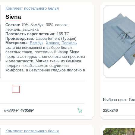
Комплект постельного белья
Siena
Состав:
70% бамбук, 30% хлопок,
перкаль, вышивка
Плотность переплетения:
165 ТС
Производство:
L’appartement (Турция)
Материалы:
Бамбук
,
Хлопок
,
Перкаль
Если вы неизменны в выборе белья
светлых тонов, постельный набор Siena
предлагает идеальное сочетание простоты
и элегантности. Мягкая ткань из бамбука
подарит незабываемые ощущения
комфорта, а безупречно гладкое полотно в
сочетании с вышитым орнаментом,
добавит в вашу спальню еще больше
света и романтического настроения.
Постельный комплект состоит из
простыни, пододеяльника и четырех
наволочек.
Выбран цвет:
Го
57290
47050
220x240
Комплект постельного белья