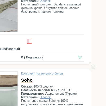
Материалы:
Хлопок
Постельный комплект Sandal с вышивкой
дизайна краше. Ощутите прикосновение
безупречно гладкого полотна.
лый/Розовый
( Под заказ )
Комплект постельного белья
Soho
Состав:
100 % хлопок
Плотность переплетения:
200 ТС
Производство:
L’appartement (Турция)
Материалы:
Хлопок
Постельное белье Soho из 100%
натурального хлопка является идеальным