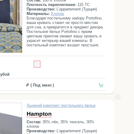
Состав:
100% хлопок
Плотность переплетения:
115 ТС
Производство:
L’appartement (Турция)
Материалы:
Хлопок
Благодаря постельному набору Portofino,
ваша кровать станет не просто местом
для сна, а превратится в предмет декора.
Постельное белье Portofino с ярким
цветным принтом оживит вашу кровать и
украсит интерьер вашей комнаты. В
постельный комплект входит простыня,
пододеяльник и 4 наволочки.
лубой
( Под заказ )
Льняной комплект постельного белья
Hampton
Состав:
35% лён, 35% тенсель, 30%
хлопок
Производство:
L’appartement (Турция)