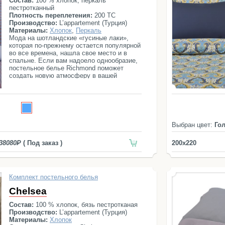
Состав:
100 % хлопок, перкаль
пестротканный
Плотность переплетения:
200 ТС
Производство:
L’appartement (Турция)
Материалы:
Хлопок
,
Перкаль
Мода на шотландские «гусиные лаки»,
которая по-прежнему остается популярной
во все времена, нашла свое место и в
спальне. Если вам надоело однообразие,
постельное белье Richmond поможет
создать новую атмосферу в вашей
спальне. Постельный комплект состоит из
простыни, пододеяльника и четырех
наволочек.
Выбран цвет:
Го
38080
( Под заказ )
200x220
Комплект постельного белья
Chelsea
Состав:
100 % хлопок, бязь пестротканая
Производство:
L’appartement (Турция)
Материалы:
Хлопок