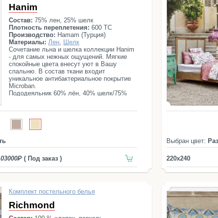
Hanim
Состав:
75% лен, 25% шелк
Плотность переплетения:
600 ТС
Производство:
Hamam (Турция)
Материалы:
Лен
,
Шелк
Сочетание льна и шелка коллекции Hanim
- для самых нежных ощущений. Мягкие
спокойные цвета внесут уют в Вашу
спальню. В состав ткани входит
уникальное антибактериальное покрытие
Microban.
Пододеяльник 60% лён, 40% шелк/75%
лён, 25% шелк, 600 ТС
Простыня 75% лён, 25% шелк
Наволочка стандарт 75% лён, 25% шелк
Наволочка деко 60% лён, 40% шелк/75%
лён, 25% шелк, 600 ТС
ть
Выбран цвет:
Ра
103000
( Под заказ )
220x240
Комплект постельного белья
Richmond