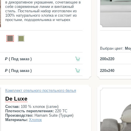
в декоративное украшение, сочетающее в
себе современные линии и винтажный
стиль. Постельный набор изготовлен из
100% натурального хлопка и состоит из
простыни, пододеяльника и четырех
наволочек.
Выбран цвет:
Мо
( Под заказ )
200x220
( Под заказ )
220x240
Комплект отельного постельного белья
De Luxe
Состав:
100 % хлопок (сатин)
Плотность переплетения:
220 ТС
Производство:
Hamam Suite (Турция)
Материалы:
Хлопок