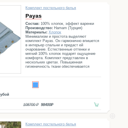
Комплект постельного белья
Payas
Состав:
100% хлопок, эффект варенки
Производство:
Hamam (Турция)
Материалы:
Хлопок
Минимализм и простота выделяют
комплект Payas. Он гармонично впишется
в интерьер спальни и придаст ей
очарование. Естественные оттенки и
мягкий 100% хлопок подарят ощущение
комфорта. Комплект представлен в
нескольких цветах. Повышенная
гигиеничность ткани обеспечивается
антибактериальной защитой системы
Microban.
лубой
108700
98400
Комплект постельного белья