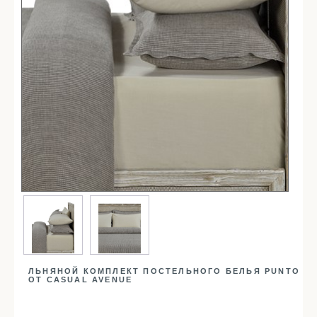
Простыни
Наволочки
Балетки
Маски для сна
Пододеяльники
Подушки
Одеяла
Наматрасники
Для детей
Детское постельное белье
Детские полотенца
Детские халаты
Бортики в кроватку
ЛЬНЯНОЙ КОМПЛЕКТ ПОСТЕЛЬНОГО БЕЛЬЯ PUNTO
Пеленки
ОТ CASUAL AVENUE
Детские пледы
Детские одеяла