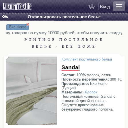
0
Вход
Отфильтровать постельное белье
Установлены фильтры:
Сбросить все
БРЕНД
Для ванной
×
Hamam
Hamam Suite
Eke Home
Халаты
Eke Home
German Grass
рзину товаров на сумму 10000 рублей, чтобы получить скидку 3%
Полотенца
L’appartement (ex. Casual Avenue)
ЭЛИТНОЕ ПОСТЕЛЬНОЕ
Коврики для ванной
БЕЛЬЕ - EKE HOME
ТИП
Тапочки
Комплекты постельного белья
Рукавицы для душа
Комплект постельного белья
Жаккардовые
Распродажа
Косметички
Sandal
МАТЕРИАЛЫ
Бамбук
Лен
Макосатин
Перкаль
Состав:
100% хлопок, сатин
Плотность переплетения:
300 ТС
Сатин
Тенсель
Хлопок
Шелк
Для спальни
Производство:
Eke Home
(Турция)
РАЗМЕРЫ
Постельное белье
Материалы:
Хлопок
200x220
Семейный
220x240
Покрывала
Постельный комплект Sandal с
вышивкой дизайна краше.
ОТТЕНКИ:
Пледы
Ощутите прикосновение
Белый
Голубой
Желтый
Зеленый
безупречно гладкого полотна.
Декоративные подушки
Коричневый
Красный
Розовый
Домашняя одежда
Серый
Синий
Фиолетовый