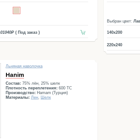
Выбран цвет:
Ла
101040
( Под заказ )
140x200
220x240
Льняная наволочка
Hanim
Состав:
75% лён, 25% шелк
Плотность переплетения:
600 ТС
Производство:
Hamam (Турция)
Материалы:
Лен
,
Шелк