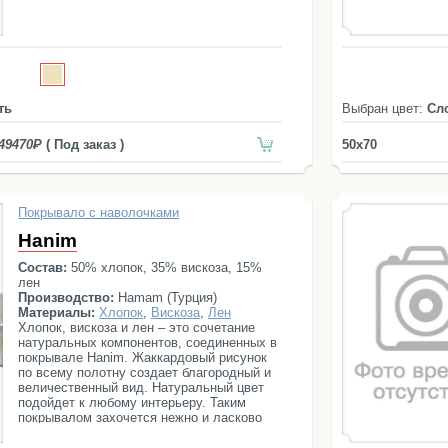
ть
Выбран цвет:
Сл
49470
( Под заказ )
50x70
Покрывало с наволочками
Hanim
Состав:
50% хлопок, 35% вискоза, 15%
лен
Производство:
Hamam (Турция)
Материалы:
Хлопок
,
Вискоза
,
Лен
Хлопок, вискоза и лен – это сочетание
натуральных компонентов, соединенных в
покрывале Hanim. Жаккардовый рисунок
по всему полотну создает благородный и
величественный вид. Натуральный цвет
подойдет к любому интерьеру. Таким
покрывалом захочется нежно и ласково
«окутать заботой» дорогого человека.