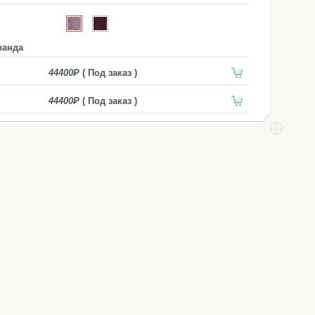
ванда
44400
( Под заказ )
44400
( Под заказ )