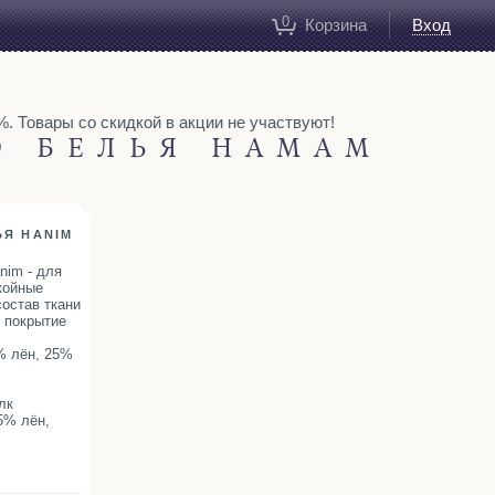
0
Корзина
Вход
Товары со скидкой в акции не участвуют!
О БЕЛЬЯ HAMAM
ЬЯ HANIM
nim - для
койные
состав ткани
 покрытие
% лён, 25%
лк
5% лён,