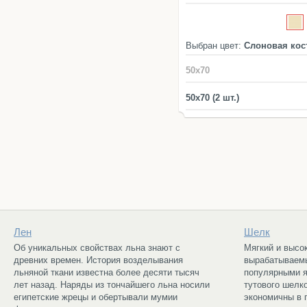
Выбран цвет:
Слоновая кос
50x70
50x70 (2 шт.)
Лен
Шелк
Об уникальных свойствах льна знают с
Мягкий и высо
древних времен. История возделывания
вырабатываем
льняной ткани известна более десяти тысяч
популярными я
лет назад. Наряды из тончайшего льна носили
тутового шелк
египетские жрецы и обертывали мумии
экономичны в п