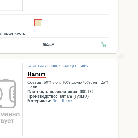
оновая кость
8850
Элитный льняной пододеяльник
Hanim
Состав:
60% лён, 40% шелк/75% лён, 25%
шелк
Плотность переплетения:
600 ТС
Производство:
Hamam (Турция)
Материалы:
Лен
,
Шелк