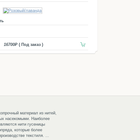
ть
16700
( Под заказ )
копрочный материал из нитей,
ых насекомыми. Наиболее
вляются нити гусеницы
опряда, которые более
роизводстве текстиля. ...