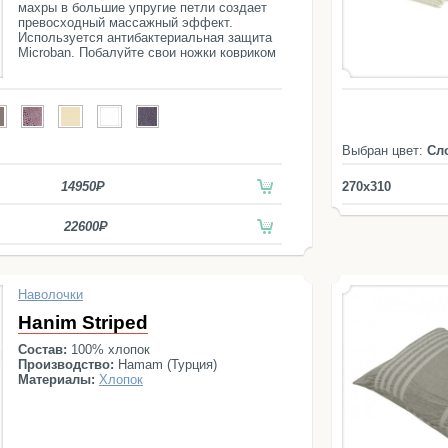
махры в большие упругие петли создает
превосходный массажный эффект.
Используется антибактериальная защита
Microban. Побалуйте свои ножки ковриком
Hanim!
Выбран цвет:
Сл
14950
270x310
22600
Наволочки
Hanim Striped
Состав:
100% хлопок
Производство:
Hamam (Турция)
Материалы:
Хлопок