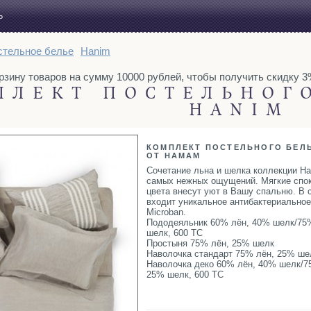
Ь
стельное белье
Hanim
ину товаров на сумму 10000 рублей, чтобы получить скидку 3%. 
ПЛЕКТ ПОСТЕЛЬНОГ
HANIM
КОМПЛЕКТ ПОСТЕЛЬНОГО БЕЛ
ОТ HAMAM
Сочетание льна и шелка коллекции Ha
самых нежных ощущений. Мягкие спо
цвета внесут уют в Вашу спальню. В 
входит уникальное антибактериальное
Microban.
Пододеяльник 60% лён, 40% шелк/75
шелк, 600 ТС
Простыня 75% лён, 25% шелк
Наволочка стандарт 75% лён, 25% ше
Наволочка деко 60% лён, 40% шелк/7
25% шелк, 600 ТС