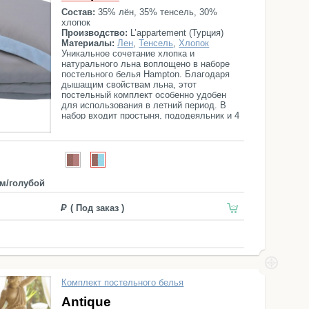
Состав:
35% лён, 35% тенсель, 30%
хлопок
Производство:
L’appartement (Турция)
Материалы:
Лен
,
Тенсель
,
Хлопок
Уникальное сочетание хлопка и
натурального льна воплощено в наборе
постельного белья Hampton. Благодаря
дышащим свойствам льна, этот
постельный комплект особенно удобен
для использования в летний период. В
набор входит простыня, пододеяльник и 4
наволочки.
м/голубой
( Под заказ )
Комплект постельного белья
Antique