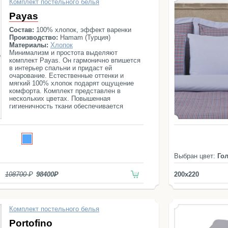
Комплект постельного белья
Payas
Состав:
100% хлопок, эффект варенки
Производство:
Hamam (Турция)
Материалы:
Хлопок
Минимализм и простота выделяют
комплект Payas. Он гармонично впишется
в интерьер спальни и придаст ей
очарование. Естественные оттенки и
мягкий 100% хлопок подарят ощущение
комфорта. Комплект представлен в
нескольких цветах. Повышенная
гигиеничность ткани обеспечивается
антибактериальной защитой системы
Microban.
Выбран цвет:
Го
108700
98400
200x220
Комплект постельного белья
Portofino