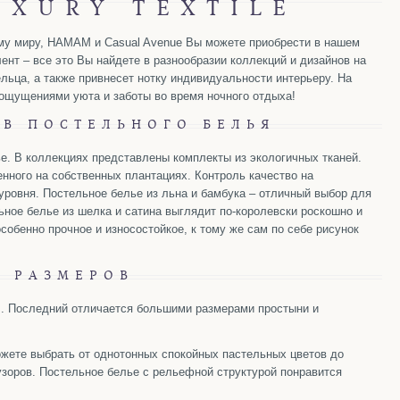
UXURY TEXTILE
ему миру, HAMAM и Casual Avenue Вы можете приобрести в нашем
ент – все это Вы найдете в разнообразии коллекций и дизайнов на
льца, а также привнесет нотку индивидуальности интерьеру. На
 ощущениями уюта и заботы во время ночного отдыха!
В ПОСТЕЛЬНОГО БЕЛЬЯ
ье. В коллекциях представлены комплекты из экологичных тканей.
енного на собственных плантациях. Контроль качество на
уровня. Постельное белье из льна и бамбука – отличный выбор для
ное белье из шелка и сатина выглядит по-королевски роскошно и
обенно прочное и износостойкое, к тому же сам по себе рисунок
И РАЗМЕРОВ
+. Последний отличается большими размерами простыни и
жете выбрать от однотонных спокойных пастельных цветов до
узоров. Постельное белье с рельефной структурой понравится