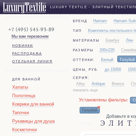
LUXURY TEXTILE - ЭЛИТНЫЙ ТЕКСТИЛ
Hamam
Hamam Suit
БРЕНД
+7 (495) 545-93-89
Комплекты постельного 
ТИП
Мы вам перезвоним
Бамбук
Лен
МАТЕРИАЛЫ
НОВИНКИ
200x220
Семейн
РАЗМЕРЫ
РАСПРОДАЖА
Белый
Голубой
ОТТЕНКИ:
ОТЕЛЬНАЯ ЛИНИЯ
до 15000
150
ЦЕНЫ, РУБ.
СЕРИЯ:
ДЛЯ ВАННОЙ
Alley
Antique
Breeze
Ch
Халаты
показать еще
Payas
Penna
Portofino
Полотенца
Установлены фильтры:
С
Коврики для ванной
×
Голубой
Тапочки
Добавьте в корз
Рукавицы для душа
ЭЛИТ
Косметички