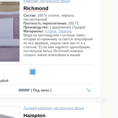
Комплект постельного белья
Richmond
Состав:
100 % хлопок, перкаль
пестротканный
Плотность переплетения:
200 ТС
Производство:
L’appartement (Турция)
Материалы:
Хлопок
,
Перкаль
Мода на шотландские «гусиные лаки»,
которая по-прежнему остается популярной
во все времена, нашла свое место и в
спальне. Если вам надоело однообразие,
постельное белье Richmond поможет
создать новую атмосферу в вашей
спальне. Постельный комплект состоит из
простыни, пододеяльника и четырех
наволочек.
лубой
38080
( Под заказ )
Льняной комплект постельного белья
Hampton