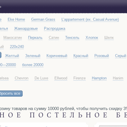
Ь
e
Eke Home
German Grass
L’appartement (ex. Casual Avenue)
белья
Жаккардовые
Распродажа
Макосатин
Перкаль
Сатин
Тенсель
Хлопок
Шелк
ый
220x240
Желтый
Зеленый
Коричневый
Красный
Розовый
Серый
00—20000
более 20000
elsea
Chevron
De Luxe
Ellwood
Firenze
Hampton
Hanim
Richmond
Siena
Soho
Toscana
Venice
бросить все
ину товаров на сумму 10000 рублей, чтобы получить скидку 3%.
НОЕ ПОСТЕЛЬНОЕ Б