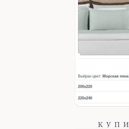
Выбран цвет:
Морская пена
200x220
220x240
КУП