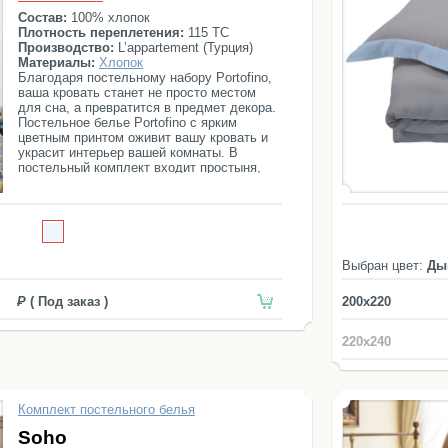
Состав:
100% хлопок
Плотность переплетения:
115 ТС
Производство:
L’appartement (Турция)
Материалы:
Хлопок
Благодаря постельному набору Portofino,
ваша кровать станет не просто местом
для сна, а превратится в предмет декора.
Постельное белье Portofino с ярким
цветным принтом оживит вашу кровать и
украсит интерьер вашей комнаты. В
постельный комплект входит простыня,
пододеяльник и 4 наволочки.
Выбран цвет:
Ды
( Под заказ )
200x220
220x240
Комплект постельного белья
Soho