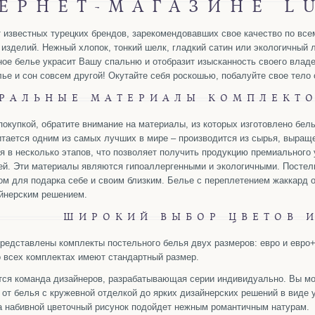
ЕРНЕТ-МАГАЗИНЕ L
т известных турецких брендов, зарекомендовавших свое качество по вс
 изделий. Нежный хлопок, тонкий шелк, гладкий сатин или экологичный л
ное белье украсит Вашу спальню и отобразит изысканность своего владе
ье и сон совсем другой! Окутайте себя роскошью, побалуйте свое тело
РАЛЬНЫЕ МАТЕРИАЛЫ КОМПЛЕКТО
окупкой, обратите внимание на материалы, из которых изготовлено бел
итается одним из самых лучших в мире – производится из сырья, выращ
 в несколько этапов, что позволяет получить продукцию премиального 
ей. Эти материалы являются гипоаллергенными и экологичными. Постель
 для подарка себе и своим близким. Белье с переплетением жаккард ос
йнерским решением.
ШИРОКИЙ ВЫБОР ЦВЕТОВ 
представлены комплекты постельного белья двух размеров: евро и евро
о всех комплектах имеют стандартный размер.
тся команда дизайнеров, разрабатывающая серии индивидуально. Вы мо
 от белья с кружевной отделкой до ярких дизайнерских решений в виде 
а набивной цветочный рисунок подойдет нежным романтичным натурам.