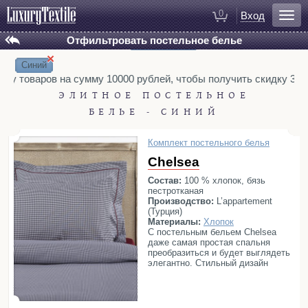
0
Вход
Отфильтровать постельное белье
Установлены фильтры:
Сбросить все
БРЕНД
Для ванной
×
Hamam
Hamam Suite
Eke Home
Халаты
Синий
German Grass
ину товаров на сумму 10000 рублей, чтобы получить скидку 3%. 
Полотенца
L’appartement (ex. Casual Avenue)
ЭЛИТНОЕ ПОСТЕЛЬНОЕ
Коврики для ванной
БЕЛЬЕ - СИНИЙ
ТИП
Тапочки
Комплекты постельного белья
Рукавицы для душа
Комплект постельного белья
Жаккардовые
Распродажа
Косметички
Chelsea
МАТЕРИАЛЫ
Бамбук
Лен
Макосатин
Перкаль
Состав:
100 % хлопок, бязь
пестротканая
Сатин
Тенсель
Хлопок
Шелк
Для спальни
Производство:
L’appartement
(Турция)
РАЗМЕРЫ
Постельное белье
Материалы:
Хлопок
200x220
Семейный
220x240
Покрывала
С постельным бельем Chelsea
даже самая простая спальня
ОТТЕНКИ:
Пледы
преобразиться и будет выглядеть
Белый
Голубой
Желтый
Зеленый
элегантно. Стильный дизайн
Декоративные подушки
белья в темно-синюю клетку
Коричневый
Красный
Розовый
(шотландский узор «гусиные
Домашняя одежда
Серый
Синий
Фиолетовый
лапки») придаст вашей кровати
настроение, а натуральный хлопок