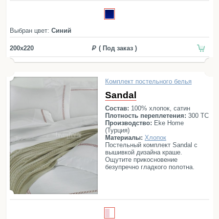
Простыни
ЦЕНЫ, РУБ.
подарит ощущение нежного
до 15000
15000—20000
более 20000
прикосновения. Комплект
Наволочки
постельного белья Chelsea
СЕРИЯ:
состоит из простыни,
Балетки
Выбран цвет:
Синий
Alley
Antique
Breeze
Chelsea
пододеяльника и четырех
наволочек.
Маски для сна
Chevron
De Luxe
Ellwood
Firenze
200x220
( Под заказ )
Пододеяльники
Hampton
Hanim
Lynn
Marine
Подушки
Messina Marine
Newport
Palette Grass
Комплект постельного белья
Одеяла
Payas
Penna
Portofino
Richmond
Sandal
Наматрасники
Siena
Soho
Toscana
Venice
Состав:
100% хлопок, сатин
Плотность переплетения:
300 ТС
Для детей
Производство:
Eke Home
(Турция)
Детское постельное белье
Материалы:
Хлопок
Постельный комплект Sandal с
Детские полотенца
вышивкой дизайна краше.
Ощутите прикосновение
Детские халаты
безупречно гладкого полотна.
Бортики в кроватку
Пеленки
Детские пледы
Детские одеяла