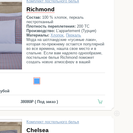
Комплект постельного белья
Richmond
Состав:
100 % хлопок, перкаль
пестротканный
Плотность переплетения:
200 ТС
Производство:
L’appartement (Турция)
Материалы:
Хлопок
,
Перкаль
Мода на шотландские «гусиные лаки»,
которая по-прежнему остается популярной
во все времена, нашла свое место и в
спальне. Если вам надоело однообразие,
постельное белье Richmond поможет
создать новую атмосферу в вашей
спальне. Постельный комплект состоит из
простыни, пододеяльника и четырех
наволочек.
лубой
38080
( Под заказ )
Комплект постельного белья
Chelsea