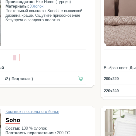
Производство:
Eke Home (Турция)
Материалы:
Хлопок
Постельный комплект Sandal с вышивкой
дизайна краше. Ощутите прикосновение
безупречно гладкого полотна.
ый
Выбран цвет:
Ды
( Под заказ )
200x220
220x240
Комплект постельного белья
Soho
Состав:
100 % хлопок
Плотность переплетения:
200 ТС