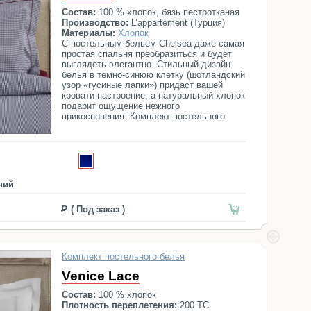
Состав:
100 % хлопок, бязь пестротканая
Производство:
L’appartement (Турция)
Материалы:
Хлопок
С постельным бельем Chelsea даже самая
простая спальня преобразиться и будет
выглядеть элегантно. Стильный дизайн
белья в темно-синюю клетку (шотландский
узор «гусиные лапки») придаст вашей
кровати настроение, а натуральный хлопок
подарит ощущение нежного
прикосновения. Комплект постельного
белья Chelsea состоит из простыни,
пододеяльника и четырех наволочек.
ний
( Под заказ )
Комплект постельного белья
Venice Lace
Состав:
100 % хлопок
Плотность переплетения:
200 ТС