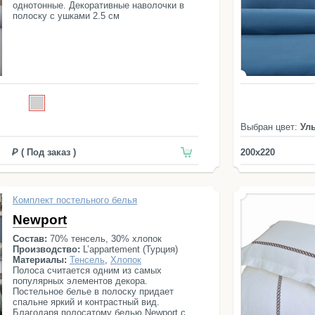
однотонные. Декоративные наволочки в
полоску с ушками 2.5 см
Выбран цвет:
Ул
( Под заказ )
200x220
Комплект постельного белья
Newport
Состав:
70% тенсель, 30% хлопок
Производство:
L’appartement (Турция)
Материалы:
Тенсель
,
Хлопок
Полоса считается одним из самых
популярных элементов декора.
Постельное белье в полоску придает
спальне яркий и контрастный вид.
Благодаря полосатому белью Newport с