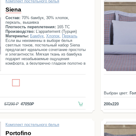
Комплект постельного белья
Siena
Состав:
70% бамбук, 30% хлопок,
перкаль, вышивка
Плотность переплетения:
165 ТС
Производство:
L’appartement (Турция)
Материалы:
Бамбук
,
Хлопок
,
Перкаль
Если вы неизменны в выборе белья
светлых тонов, постельный набор Siena
предлагает идеальное сочетание простоты
и элегантности. Мягкая ткань из бамбука
подарит незабываемые ощущения
комфорта, а безупречно гладкое полотно в
сочетании с вышитым орнаментом,
добавит в вашу спальню еще больше
света и романтического настроения.
Постельный комплект состоит из
простыни, пододеяльника и четырех
наволочек.
Выбран цвет:
Го
57290
47050
200x220
Комплект постельного белья
Portofino