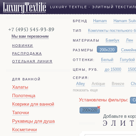
LUXURY TEXTILE - ЭЛИТНЫЙ ТЕКСТИЛ
Hamam
Hamam Suit
БРЕНД
+7 (495) 545-93-89
Комплекты постельного 
ТИП
Мы вам перезвоним
Бамбук
Лен
МАТЕРИАЛЫ
НОВИНКИ
200x220
Семейн
РАЗМЕРЫ
РАСПРОДАЖА
Белый
Голубой
ОТТЕНКИ:
ОТЕЛЬНАЯ ЛИНИЯ
до 15000
150
ЦЕНЫ, РУБ.
СЕРИЯ:
ДЛЯ ВАННОЙ
Alley
Antique
Breeze
Ch
Халаты
показать еще
Payas
Penna
Portofino
Полотенца
Установлены фильтры:
С
Коврики для ванной
×
200x220
Тапочки
Добавьте в корзину
Рукавицы для душа
ЭЛИТ
Косметички