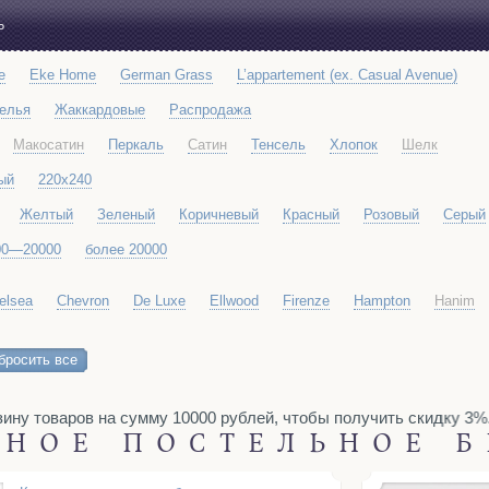
Ь
e
Eke Home
German Grass
L’appartement (ex. Casual Avenue)
белья
Жаккардовые
Распродажа
Макосатин
Перкаль
Сатин
Тенсель
Хлопок
Шелк
ый
220x240
Желтый
Зеленый
Коричневый
Красный
Розовый
Серый
00—20000
более 20000
elsea
Chevron
De Luxe
Ellwood
Firenze
Hampton
Hanim
Richmond
Siena
Soho
Toscana
Venice
бросить все
 товаров на сумму 10000 рублей, чтобы получить скидку 3%. То
НОЕ ПОСТЕЛЬНОЕ Б