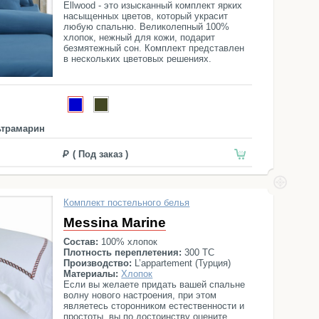
Ellwood - это изысканный комплект ярких
насыщенных цветов, который украсит
любую спальню. Великолепный 100%
хлопок, нежный для кожи, подарит
безмятежный сон. Комплект представлен
в нескольких цветовых решениях.
Пододеяльник на пуговицах
ьтрамарин
( Под заказ )
Комплект постельного белья
Messina Marine
Состав:
100% хлопок
Плотность переплетения:
300 ТС
Производство:
L’appartement (Турция)
Материалы:
Хлопок
Если вы желаете придать вашей спальне
волну нового настроения, при этом
являетесь сторонником естественности и
простоты, вы по достоинству оцените