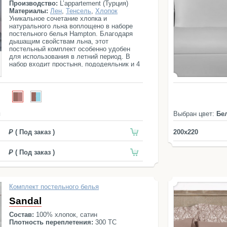
Производство:
L’appartement (Турция)
Материалы:
Лен
,
Тенсель
,
Хлопок
Уникальное сочетание хлопка и
натурального льна воплощено в наборе
постельного белья Hampton. Благодаря
дышащим свойствам льна, этот
постельный комплект особенно удобен
для использования в летний период. В
набор входит простыня, пододеяльник и 4
наволочки.
й
Выбран цвет:
Бе
( Под заказ )
200x220
( Под заказ )
Комплект постельного белья
Sandal
Состав:
100% хлопок, сатин
Плотность переплетения:
300 ТС