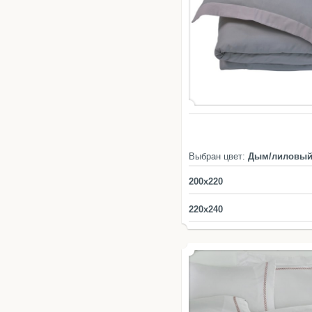
Выбран цвет:
Дым/лиловы
200x220
220x240