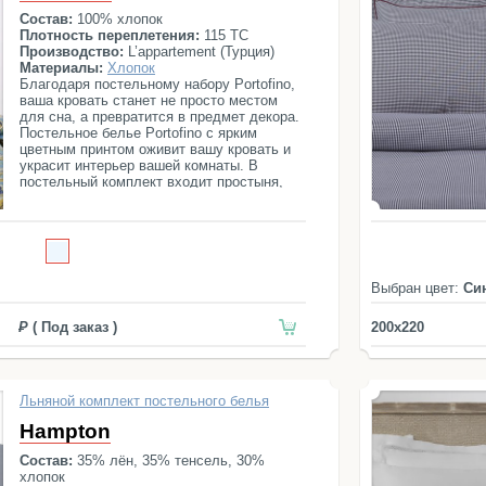
Состав:
100% хлопок
Плотность переплетения:
115 ТС
Производство:
L’appartement (Турция)
Материалы:
Хлопок
Благодаря постельному набору Portofino,
ваша кровать станет не просто местом
для сна, а превратится в предмет декора.
Постельное белье Portofino с ярким
цветным принтом оживит вашу кровать и
украсит интерьер вашей комнаты. В
постельный комплект входит простыня,
пододеяльник и 4 наволочки.
Выбран цвет:
Си
( Под заказ )
200x220
Льняной комплект постельного белья
Hampton
Состав:
35% лён, 35% тенсель, 30%
хлопок