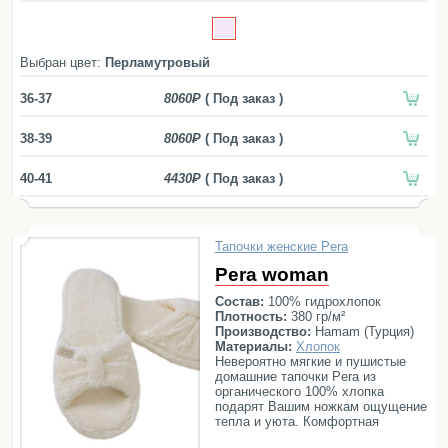
Простыни
420
Наволочки
ОТТЕНКИ:
Балетки
Выбран цвет:
Перламутровый
Белый
Бирюзовый
Голубой
Желтый
Маски для сна
Зеленый
Коричневый
Розовый
36-37
8060
( Под заказ )
Пододеяльники
Серый
Синий
Фиолетовый
38-39
8060
( Под заказ )
Подушки
ЦЕНЫ, РУБ.
до 2000
2000— 3000
3000— 5000
Одеяла
40-41
4430
( Под заказ )
более 5000
Наматрасники
СЕРИЯ:
Aire
Ash
Bradford
Calamus
Chevron
Тапочки женские Pera
Для детей
Chicago
Diamond
Fula
Galata Organic
Pera woman
Детское постельное белье
Glam Suite
Marble Waffle
Marine
Состав:
100% гидрохлопок
Детские полотенца
Плотность:
380 гр/м²
Meyzer
Mia
Olympia
Pera
Qashmare
Детские халаты
Производство:
Hamam (Турция)
Santana
Stripe Suite
Tosya
Trace
Материалы:
Хлопок
Бортики в кроватку
Невероятно мягкие и пушистые
домашние тапочки Pera из
Пеленки
органического 100% хлопка
подарят Вашим ножкам ощущение
Детские пледы
тепла и уюта. Комфортная
подошва модели позволит
Детские одеяла