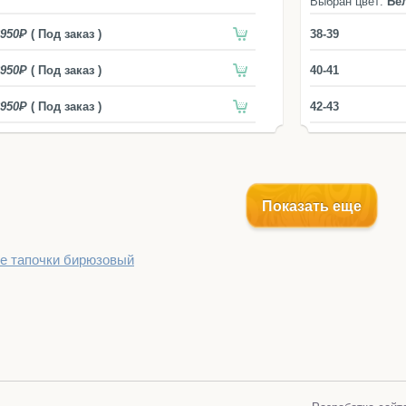
Выбран цвет:
Бе
950
( Под заказ )
38-39
950
( Под заказ )
40-41
950
( Под заказ )
42-43
Показать еще
е тапочки бирюзовый