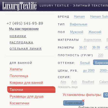
LUXURY TEXTILE - ЭЛИТНЫЙ ТЕКСТИЛ
Hamam
Hamam Suit
БРЕНД
+7 (495) 545-93-89
Вафельные
ТИП
Мы вам перезвоним
Мужской
Женский
ПОЛ
НОВИНКИ
Аэрохлопок
МАТЕРИАЛЫ
РАСПРОДАЖА
36-37
38-39
4
РАЗМЕРЫ
ОТЕЛЬНАЯ ЛИНИЯ
220
ПЛОТНОСТЬ (ГР/М³)
Белый
Бирюзо
ОТТЕНКИ:
ДЛЯ ВАННОЙ
Халаты
до 2000
2000
ЦЕНЫ, РУБ.
Полотенца
СЕРИЯ:
Aire
Ash
Bradford
Cala
Коврики для ванной
показать еще
Qashmare
Santana
Stripe 
Тапочки
Установлены фильтры:
С
Рукавицы для душа
×
Косметички
Бирюзовый
Добавьте в корзину