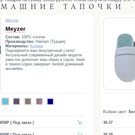
МАШНИЕ ТАПОЧКИ 
Meyzer
Meyzer
Состав:
100% хлопок
Производство:
Hamam (Турция)
Материалы:
Хлопок
Подчеркните ваш безупречный стиль!
Актуальный современный дизайн модели
уместно дополнит ваш образ в сауне, бане
и превосходно завершит любой домашний
ансамбль.
Выбран цвет:
Бе
650
( Под заказ )
36-37
650
( Под заказ )
38-39