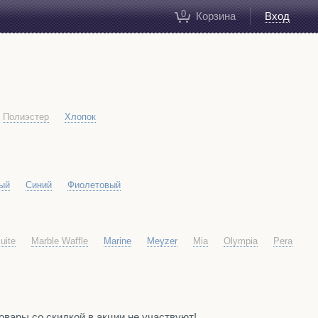
0
Корзина
Вход
Полиэстер
Хлопок
ый
Синий
Фиолетовый
uite
Marble Waffle
Marine
Meyzer
Mia
Olympia
Pera
вары со скидкой в акции не участвуют!