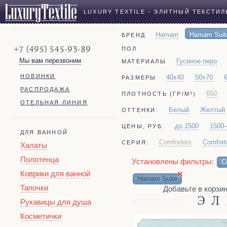
LUXURY TEXTILE - ЭЛИТНЫЙ ТЕКСТИЛ
Hamam
Hamam Suit
БРЕНД
+7 (495) 545-93-89
ПОЛ
Мы вам перезвоним
Гусиное перо
МАТЕРИАЛЫ
НОВИНКИ
40x40
50x70
РАЗМЕРЫ
РАСПРОДАЖА
650
ПЛОТНОСТЬ (ГР/М³)
ОТЕЛЬНАЯ ЛИНИЯ
Белый
Желтый
ОТТЕНКИ:
до 1500
1500
ЦЕНЫ, РУБ.
ДЛЯ ВАННОЙ
Comforters
Comfort
СЕРИЯ:
Халаты
Полотенца
Установлены фильтры:
С
×
Коврики для ванной
Hamam Suite
Тапочки
Добавьте в корзин
ЭЛ
Рукавицы для душа
Косметички