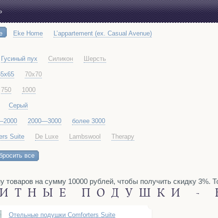
Ь
e
Eke Home
L’appartement (ex. Casual Avenue)
Гусиный пух
Силикон
Шерсть
65x65
70х70
750
1000
Серый
—2000
2000—3000
более 3000
ers Suite
De Luxe
Lambswool
Therapy
бросить все
у товаров на сумму 10000 рублей, чтобы получить скидку 3%. То
ИТНЫЕ ПОДУШКИ - 
Отельные подушки Comforters Suite