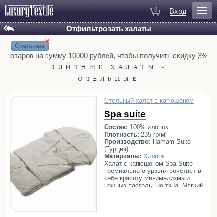
0
Вход
Отфильтровать халаты
Установлены фильтры:
Сбросить все
БРЕНД
Для ванной
×
Hamam
Hamam Suite
Халаты
Отельные
L’appartement (ex. Casual Avenue)
у товаров на сумму 10000 рублей, чтобы получить скидку 3%. Т
Полотенца
ТИП
ЭЛИТНЫЕ ХАЛАТЫ -
Коврики для ванной
Антибактериальные
Вафельные
ОТЕЛЬНЫЕ
Тапочки
Легкие
Махровые
Отельные
Рукавицы для душа
Отельный халат с капюшоном
Распродажа
с капюшоном
Косметички
Spa suite
ПОЛ
Мужской
Женский
Состав:
100% хлопок
Плотность:
235 гр/м²
МАТЕРИАЛЫ
Для спальни
Производство:
Hamam Suite
Аэрохлопок
Бамбук
Вискоза
(Турция)
Постельное белье
Материалы:
Хлопок
Гидрохлопок
Лен
Модал
Покрывала
Халат с капюшоном Spa Suite
премиального уровня сочетает в
Органический хлопок
Полиэстер
Пледы
себе красоту минимализма и
Тенсель
Хлопок
Шелк
нежные пастельные тона. Мягкий
Декоративные подушки
хлопок моментально впитывает
РАЗМЕРЫ
влагу и позволяет изделию
Домашняя одежда
XS
S
S/M
M
L
L/XL
XL
XXL
3XL
быстро сохнуть. Роскошные
ощущения для Вашей кожи!