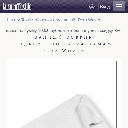
0
Вход
Для ванной
Luxury Textile
Коврики для ванной
Pera Woven
Халаты
 товаров на сумму 10000 рублей, чтобы получить скидку 3%. То
Полотенца
БАННЫЙ КОВРИК
Коврики для ванной
ГИДРОХЛОПОК PERA HAMAM
Тапочки
PERA WOVEN
Рукавицы для душа
Косметички
Для спальни
Постельное белье
Покрывала
Пледы
Декоративные подушки
Домашняя одежда