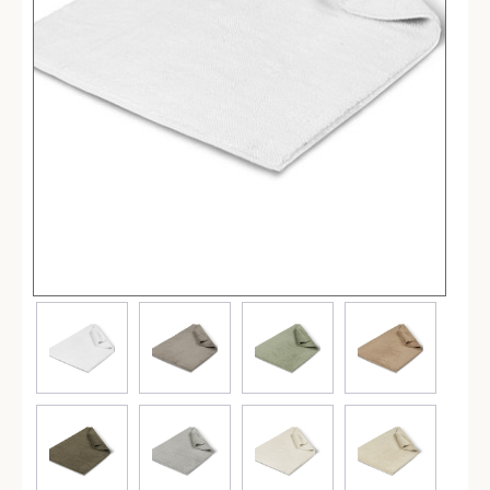
Простыни
Наволочки
Балетки
Маски для сна
Пододеяльники
Подушки
Одеяла
Наматрасники
Для детей
Детское постельное белье
Детские полотенца
Детские халаты
Бортики в кроватку
Пеленки
Детские пледы
Детские одеяла