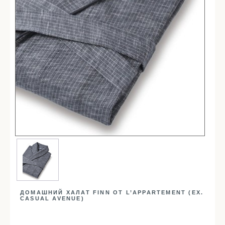
Простыни
Наволочки
Балетки
Маски для сна
Пододеяльники
Подушки
Одеяла
Наматрасники
Для детей
Детское постельное белье
Детские полотенца
Детские халаты
Бортики в кроватку
ДОМАШНИЙ ХАЛАТ FINN ОТ L’APPARTEMENT (EX.
Пеленки
CASUAL AVENUE)
Детские пледы
Детские одеяла