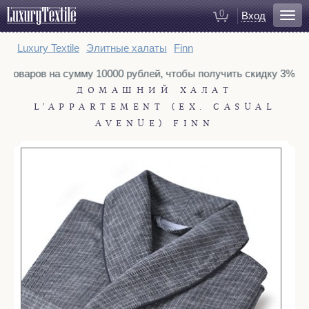
0
Вход
Для ванной
Luxury Textile
Элитные халаты
Finn
Халаты
у товаров на сумму 10000 рублей, чтобы получить скидку 3%. То
Полотенца
ДОМАШНИЙ ХАЛАТ
Коврики для ванной
L’APPARTEMENT (EX. CASUAL
Тапочки
AVENUE) FINN
Рукавицы для душа
Косметички
Для спальни
Постельное белье
Покрывала
Пледы
Декоративные подушки
Домашняя одежда