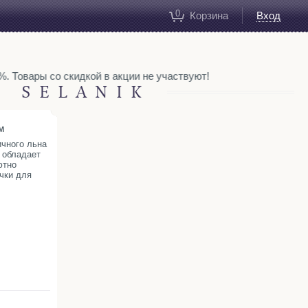
0
Корзина
Вход
. Товары со скидкой в акции не участвуют!
 SELANIK
M
ичного льна
 обладает
ютно
чки для