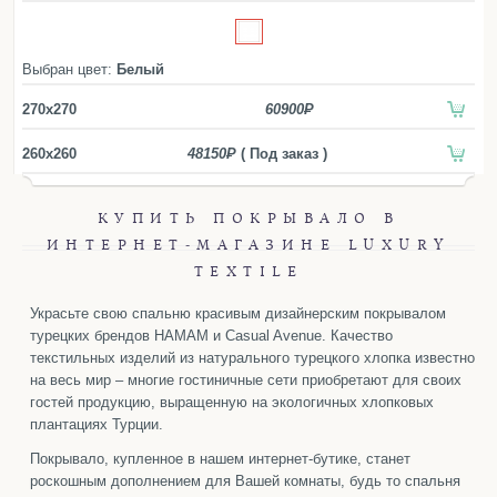
Простыни
ОТТЕНКИ:
Наволочки
Белый
Голубой
Желтый
Зеленый
Балетки
Выбран цвет:
Белый
Коричневый
Красный
Розовый
Маски для сна
Серый
Синий
270x270
60900
Пододеяльники
ЦЕНЫ, РУБ.
до 3000
3000—5000
5000—10000
260x260
48150
( Под заказ )
Подушки
более 10000
Одеяла
СЕРИЯ:
КУПИТЬ ПОКРЫВАЛО В
Наматрасники
Ellwood
Ephesus
Fresno
Fulham
ИНТЕРНЕТ-МАГАЗИНЕ LUXURY
Hampton
Hanim
Luna Woven
Maine
TEXTILE
Для детей
Marine
Payas
Samata
Selanik
Soho
Детское постельное белье
Украсьте свою спальню красивым дизайнерским покрывалом
Sonia
турецких брендов HAMAM и Casual Avenue. Качество
Детские полотенца
текстильных изделий из натурального турецкого хлопка известно
Детские халаты
на весь мир – многие гостиничные сети приобретают для своих
Бортики в кроватку
гостей продукцию, выращенную на экологичных хлопковых
плантациях Турции.
Пеленки
Покрывало, купленное в нашем интернет-бутике, станет
Детские пледы
роскошным дополнением для Вашей комнаты, будь то спальня
Детские одеяла