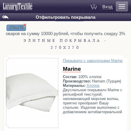
0
Вход
Отфильтровать покрывала
Установлены фильтры:
Сбросить все
БРЕНД
Для ванной
×
Hamam
Eke Home
Халаты
270x270
L’appartement (ex. Casual Avenue)
у товаров на сумму 10000 рублей, чтобы получить скидку 3%. Т
Полотенца
ТИП
ЭЛИТНЫЕ ПОКРЫВАЛА -
Коврики для ванной
Вафельные
Вязаные
Пледы
270X270
Тапочки
Покрывало c наволочками
Рукавицы для душа
Покрывало c наволочками Marine
Распродажа
Косметички
Marine
ПОЛ
Состав:
100% хлопок
МАТЕРИАЛЫ
Производство:
Hamam (Турция)
Для спальни
Вискоза
Лен
Полиэстер
Сатин
Материалы:
Хлопок
Двуспальное покрывало Marine с
Постельное белье
Тенсель
Хлопок
Шелк
рельефной текстурой,
Покрывала
напоминающей морские волны,
РАЗМЕРЫ
приятно преобразит Вашу
110x180
130x170
160x220
165x240
Пледы
спальню. Изделие выполнено с
добавлением антибактериальной
180x260
240x250
240x260
260x260
Декоративные подушки
защиты. В комплект входят две
декоративные наволочки.
270x270
220x230
230x240
250x270
Домашняя одежда
230x260