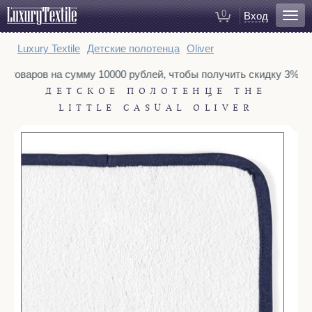
0
Вход
Для ванной
Luxury Textile
Детские полотенца
Oliver
Халаты
у товаров на сумму 10000 рублей, чтобы получить скидку 3%. Т
Полотенца
ДЕТСКОЕ ПОЛОТЕНЦЕ THE
Коврики для ванной
LITTLE CASUAL OLIVER
Тапочки
Рукавицы для душа
Косметички
Для спальни
Постельное белье
Покрывала
Пледы
Декоративные подушки
Домашняя одежда