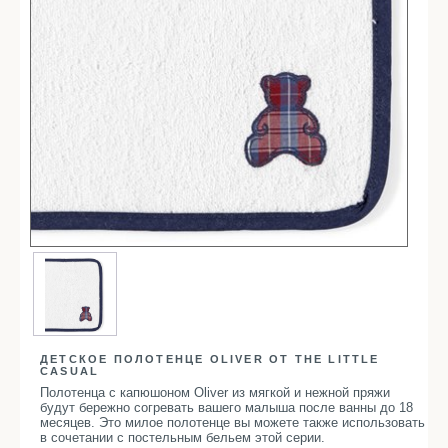
Простыни
Наволочки
Балетки
Маски для сна
Пододеяльники
Подушки
Одеяла
Наматрасники
Для детей
Детское постельное белье
Детские полотенца
Детские халаты
Бортики в кроватку
ДЕТСКОЕ ПОЛОТЕНЦЕ OLIVER ОТ THE LITTLE
CASUAL
Пеленки
Полотенца с капюшоном Oliver из мягкой и нежной пряжи
будут бережно согревать вашего малыша после ванны до 18
Детские пледы
месяцев. Это милое полотенце вы можете также использовать
в сочетании с постельным бельем этой серии.
Детские одеяла