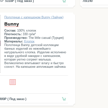
0
5310
( Под заказ )
70x140
Полотенце с капюшоном Bunny (Зайчик)
Bunny
Состав:
100% хлопок
Плотность:
330 гр/м²
Производство:
The little casual (Турция)
Материалы:
Хлопок
Полотенца Banny детской коллекции
банных изделий из нежнейшего
натурального хлопка. Изделие исполнено
в виде удобной накидки с капюшоном,
которая уютно согреет малыша.
Великолепно впитывают влагу и быстро
сохнут. На капюшоне аппликация зайчика
с ушками.
900
( Под заказ )