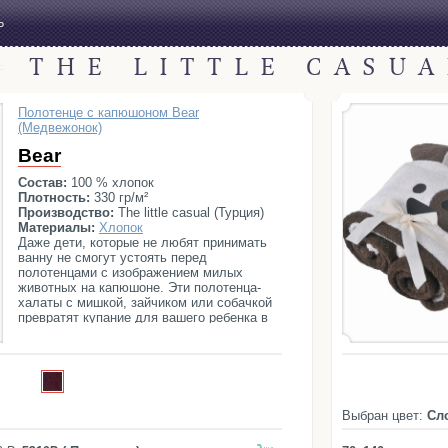
Ь
THE LITTLE CASU
Полотенце с капюшоном Bear
(Медвежонок)
Bear
Состав:
100 % хлопок
Плотность:
330 гр/м²
Производство:
The little casual (Турция)
Материалы:
Хлопок
Даже дети, которые не любят принимать
ванну не смогут устоять перед
полотенцами с изображением милых
животных на капюшоне. Эти полотенца-
халаты с мишкой, зайчиком или собачкой
превратят купание для вашего ребенка в
приятное времяпровождение и веселую
игру.
Выбран цвет:
Сл