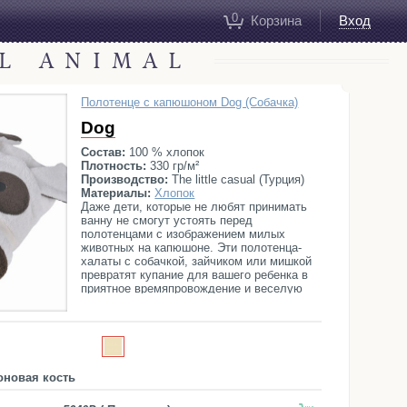
0
Корзина
Вход
AL ANIMAL
Полотенце с капюшоном Dog (Собачка)
Dog
Состав:
100 % хлопок
Плотность:
330 гр/м²
Производство:
The little casual (Турция)
Материалы:
Хлопок
Даже дети, которые не любят принимать
ванну не смогут устоять перед
полотенцами с изображением милых
животных на капюшоне. Эти полотенца-
халаты с собачкой, зайчиком или мишкой
превратят купание для вашего ребенка в
приятное времяпровождение и веселую
игру.
оновая кость