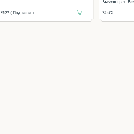
Выбран цвет:
Бе
4760
( Под заказ )
72x72