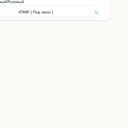
лый/Розовый
4760
( Под заказ )