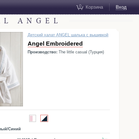
0
Корзина
Вход
AL ANGEL
Детский халат ANGEL шалька с вышивкой
Angel Embroidered
Производство:
The little casual (Турция)
лый/Синий